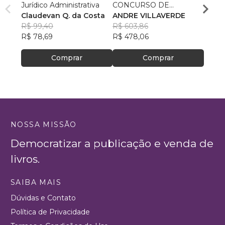
Jurídico Administrativa
CONCURSO DE
do Pa
Claudevan Q. da Costa
CARTÓRIO
ANDRE VILLAVERDE
Thiag
R$ 99,40
R$ 603,86
Souz
R$ 62
R$ 78,69
R$ 478,06
R$ 49
Comprar
Comprar
NOSSA MISSÃO
Democratizar a publicação e venda de
livros.
SAIBA MAIS
Dúvidas e Contato
Política de Privacidade