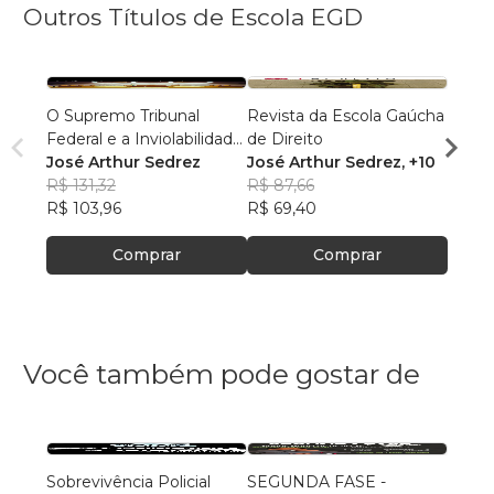
Outros Títulos de Escola EGD
O Supremo Tribunal
Revista da Escola Gaúcha
Ensai
Federal e a Inviolabilidade
de Direito
mode
por Palavras, Opiniões e
José Arthur Sedrez
José Arthur Sedrez
, +10
Baum
José 
Votos de Parlamentares
R$ 131,32
R$ 87,66
R$ 84
R$ 103,96
R$ 69,40
R$ 66
Comprar
Comprar
Você também pode gostar de
Sobrevivência Policial
SEGUNDA FASE -
Funda