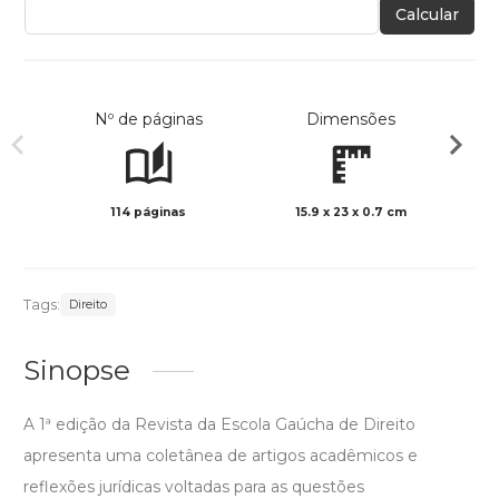
Calcular
Nº de páginas
Dimensões
114 páginas
15.9 x 23 x 0.7 cm
Preto 
Tags:
Direito
Sinopse
A 1ª edição da Revista da Escola Gaúcha de Direito
apresenta uma coletânea de artigos acadêmicos e
reflexões jurídicas voltadas para as questões