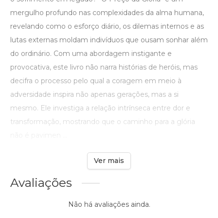
mergulho profundo nas complexidades da alma humana,
revelando como o esforço diário, os dilemas internos e as
lutas externas moldam indivíduos que ousam sonhar além
do ordinário. Com uma abordagem instigante e
provocativa, este livro não narra histórias de heróis, mas
decifra o processo pelo qual a coragem em meio à
adversidade inspira não apenas gerações, mas a si
mesmo. Ele investiga a relação intrínseca entre dor e
transformação, mostrando que o caminho para a glória
não é pavimen ...
Ver mais
Avaliações
Não há avaliações ainda.