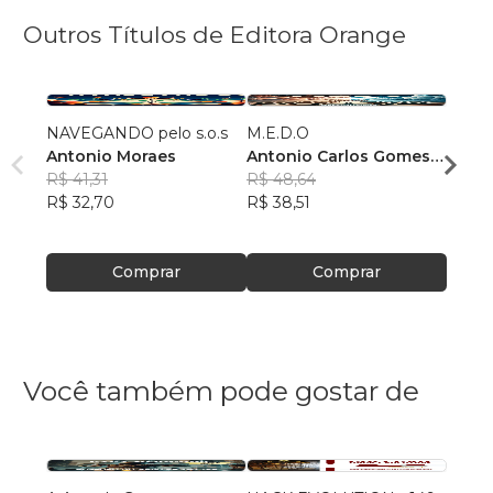
Outros Títulos de Editora Orange
NAVEGANDO pelo s.o.s
M.E.D.O
Pater
Antonio Moraes
Antonio Carlos Gomes
Lisel
R$ 41,31
de Moraes
R$ 48,64
R$ 67
R$ 32,70
R$ 38,51
R$ 53
Comprar
Comprar
Você também pode gostar de