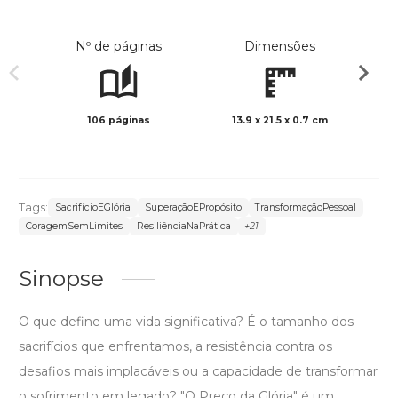
Nº de páginas
Dimensões
106 páginas
13.9 x 21.5 x 0.7 cm
Preto 
Tags:
SacrifícioEGlória
SuperaçãoEPropósito
TransformaçãoPessoal
CoragemSemLimites
ResiliênciaNaPrática
+21
Sinopse
O que define uma vida significativa? É o tamanho dos
sacrifícios que enfrentamos, a resistência contra os
desafios mais implacáveis ou a capacidade de transformar
o sofrimento em legado? "O Preço da Glória" é um