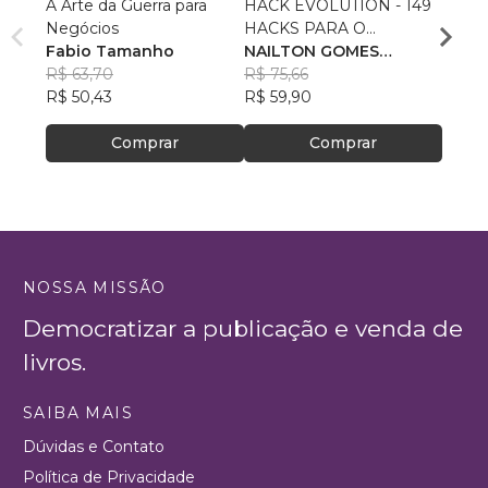
A Arte da Guerra para
HACK EVOLUTION - 149
LÍDE
Negócios
HACKS PARA O
VILÃ
Fabio Tamanho
EMPREENDEDOR -
NAILTON GOMES
ANDE
R$ 63,70
VOLUME 01
PEREIRA
R$ 75,66
R$ 52
R$ 50,43
R$ 59,90
R$ 41
Comprar
Comprar
NOSSA MISSÃO
Democratizar a publicação e venda de
livros.
SAIBA MAIS
Dúvidas e Contato
Política de Privacidade