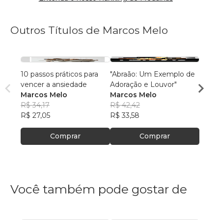
Outros Títulos de Marcos Melo
10 passos práticos para
"Abraão: Um Exemplo de
"Refl
vencer a ansiedade
Adoração e Louvor"
sobre
Marcos Melo
Marcos Melo
Marco
Marc
R$ 34,17
R$ 42,42
Capítu
R$ 36
R$ 27,05
R$ 33,58
R$ 28
Comprar
Comprar
Você também pode gostar de