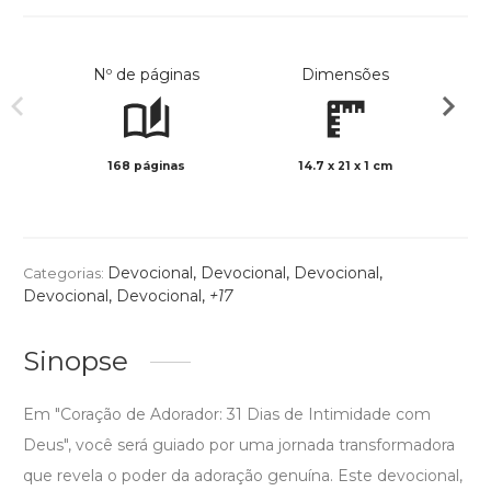
Nº de páginas
Dimensões
168 páginas
14.7 x 21 x 1 cm
Preto 
Devocional
,
Devocional
,
Devocional
,
Categorias:
Devocional
,
Devocional
,
+17
Sinopse
Em "Coração de Adorador: 31 Dias de Intimidade com
Deus", você será guiado por uma jornada transformadora
que revela o poder da adoração genuína. Este devocional,