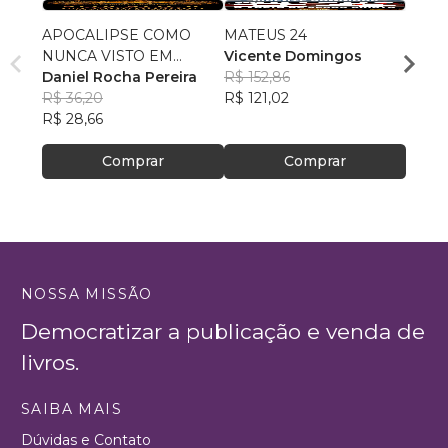
APOCALIPSE COMO
MATEUS 24
Do Di
NUNCA VISTO EM
Vicente Domingos
Crist
CRONOLOGIA
Daniel Rocha Pereira
R$ 152,86
Carlo
R$ 36,20
R$ 121,02
Ferre
R$ 55,
R$ 28,66
R$ 43
Comprar
Comprar
NOSSA MISSÃO
Democratizar a publicação e venda de
livros.
SAIBA MAIS
Dúvidas e Contato