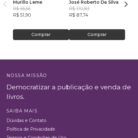
Murillo Leme
José Roberto Da Silva
Auriv
R$ 65,56
R$ 110,83
R$ 75
R$ 51,90
R$ 87,74
R$ 60
Comprar
Comprar
NOSSA MISSÃO
Democratizar a publicação e venda de
livros.
SAIBA MAIS
Dúvidas e Contato
Política de Privacidade
Termos e Condições de Uso