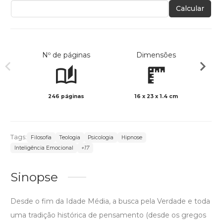
Calcular
Nº de páginas
Dimensões
246 páginas
16 x 23 x 1.4 cm
Col
Tags:
Filosofia
Teologia
Psicologia
Hipnose
Inteligência Emocional
+17
Sinopse
Desde o fim da Idade Média, a busca pela Verdade e toda
uma tradição histórica de pensamento (desde os gregos