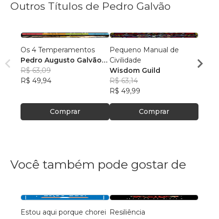
Outros Títulos de Pedro Galvão
Os 4 Temperamentos
Pequeno Manual de
Catec
Pedro Augusto Galvão
Civilidade
São P
Nóbrega
R$ 63,09
Wisdom Guild
R$ 72
R$ 49,94
R$ 63,14
R$ 57
R$ 49,99
Comprar
Comprar
Você também pode gostar de
Estou aqui porque chorei
Resiliência
Misté