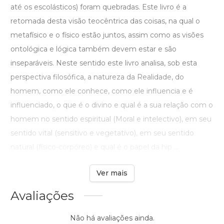
até os escolásticos) foram quebradas. Este livro é a
retomada desta visão teocêntrica das coisas, na qual o
metafísico e o físico estão juntos, assim como as visões
ontológica e lógica também devem estar e são
inseparáveis. Neste sentido este livro analisa, sob esta
perspectiva filosófica, a natureza da Realidade, do
homem, como ele conhece, como ele influencia e é
influenciado, o que é o divino e qual é a sua relação com o
homem no sentido espiritual (Moral e intelectivo), em seu
sentido vital (sensitivo e vegetativo), em seu sentido
natural (físico-corpóreo) e qual é o papel da hip ...
Ver mais
Avaliações
Não há avaliações ainda.