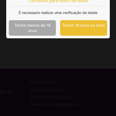
Conteúdo para maior de idade
É necessario realizar uma verificação de idade
Tenho menos de 18
Tenho 18 anos ou mais
anos
SAIBA MAIS
Dúvidas e Contato
da de
Política de Privacidade
Termos e Condições de Uso