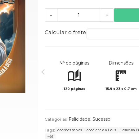
-
+
Calcular o frete
Nº de páginas
Dimensões
120 páginas
15.9 x 23 x 0.7 cm
Felicidade
,
Sucesso
Categorias:
Tags:
decisões sábias
obediência a Deus
Josué na Bí
+46