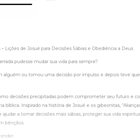
s – Lições de Josué para Decisões Sábias e Obediência a Deus
errada pudesse mudar sua vida para sempre?
m alguém ou tomou uma decisão por impulso e depois teve que 
 como decisões precipitadas podem comprometer seu futuro e co
ia bíblica. Inspirado na história de Josué e os gibeonitas, “Alian
e ajudar a tomar decisões mais sábias, proteger sua vida espiritua
am bênçãos.
render: