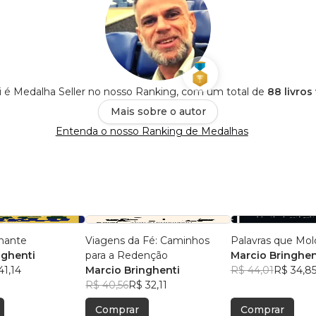
i é Medalha Seller no nosso Ranking, com um total de
88 livros
Mais sobre o autor
Entenda o nosso Ranking de Medalhas
nante
Viagens da Fé: Caminhos
Palavras que Mo
nghenti
para a Redenção
Marcio Bringhen
41,14
Marcio Bringhenti
R$ 44,01
R$ 34,8
R$ 40,56
R$ 32,11
Comprar
Comprar