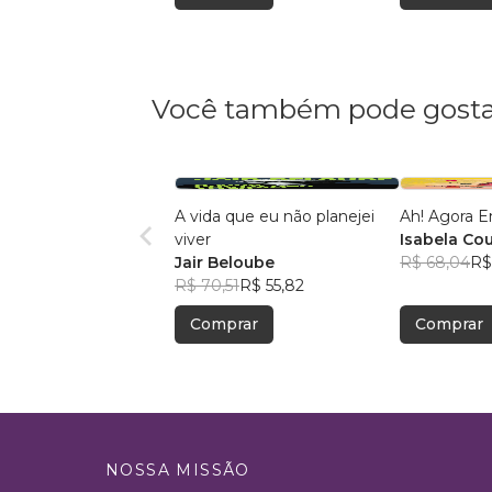
Você também pode gosta
A vida que eu não planejei
Ah! Agora E
viver
Isabela Co
Jair Beloube
R$ 68,04
R$
R$ 70,51
R$ 55,82
Comprar
Comprar
NOSSA MISSÃO