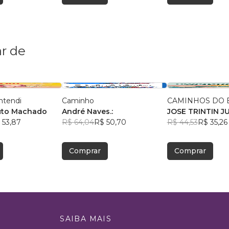
r de
ntendi
Caminho
CAMINHOS DO 
uto Machado
André Naves.:
JOSE TRINTIN J
 53,87
R$ 64,04
R$ 50,70
R$ 44,53
R$ 35,26
Comprar
Comprar
SAIBA MAIS