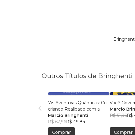
Bringhent
Outros Títulos de Bringhenti
"As Aventuras Quânticas: Co-
Você Gover
criando Realidade com a
Marcio Bri
Bíblia"
Marcio Bringhenti
R$ 51,96
R$ 
R$ 62,96
R$ 49,84
Comprar
Comprar