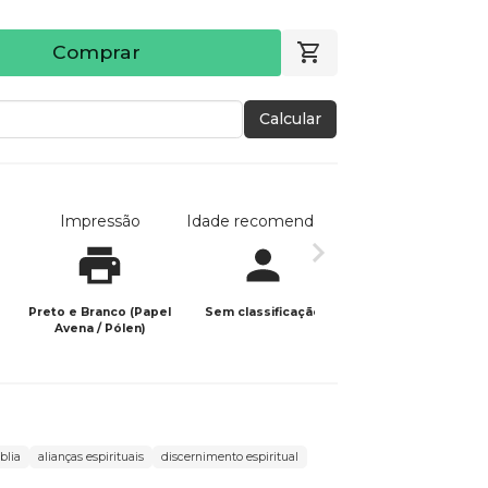
Comprar
Calcular
Impressão
Idade recomendada
Data de publicaç
Preto e Branco (Papel
Sem classificação
03/01/2025
Avena / Pólen)
blia
alianças espirituais
discernimento espiritual