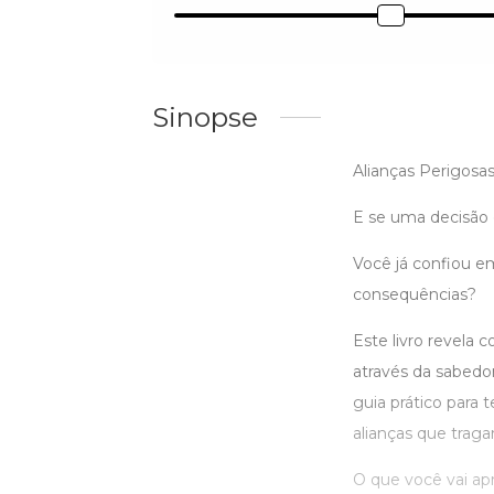
Sinopse
Alianças Perigosa
E se uma decisão 
Você já confiou e
consequências?
Este livro revela
através da sabedor
guia prático para t
alianças que trag
O que você vai ap