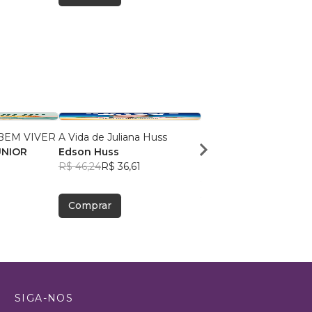
BEM VIVER
A Vida de Juliana Huss
MILAGRES NO VALE 
UNIOR
Edson Huss
DOR
R$ 46,24
R$ 36,61
NADMA NADER
R$ 50,30
R$ 39,82
Comprar
Comprar
SIGA-NOS