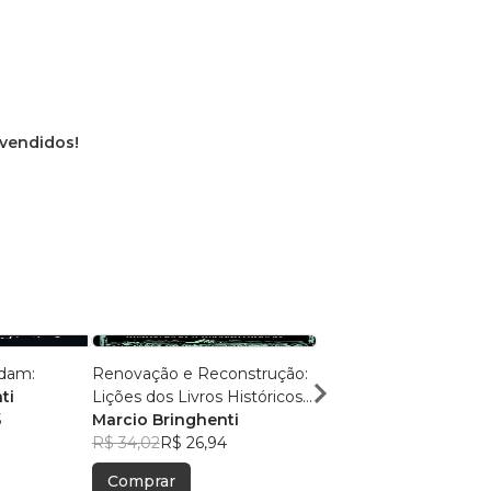
 vendidos!
ldam:
Renovação e Reconstrução:
Caminhos Antigos, Ve
ti
Lições dos Livros Históricos
Eternas:
5
da Bíblia
Marcio Bringhenti
Marcio Bringhenti
R$ 34,02
R$ 26,94
R$ 50,60
R$ 40,06
Comprar
Comprar