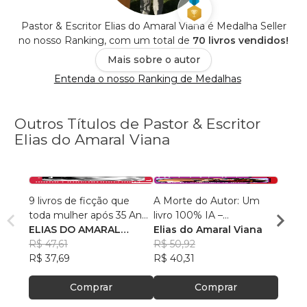
Pastor & Escritor Elias do Amaral Viana é Medalha Seller
no nosso Ranking, com um total de
70 livros vendidos!
Mais sobre o autor
Entenda o nosso Ranking de Medalhas
Outros Títulos de Pastor & Escritor
Elias do Amaral Viana
9 livros de ficção que
A Morte do Autor: Um
TERA
toda mulher após 35 Anos
livro 100% IA –
INTE
mais leem
ELIAS DO AMARAL
Inteligência Artificial
Elias do Amaral Viana
ARTIF
Elias
VIANA
R$ 47,61
R$ 50,92
R$ 63
R$ 37,69
R$ 40,31
R$ 49
Comprar
Comprar