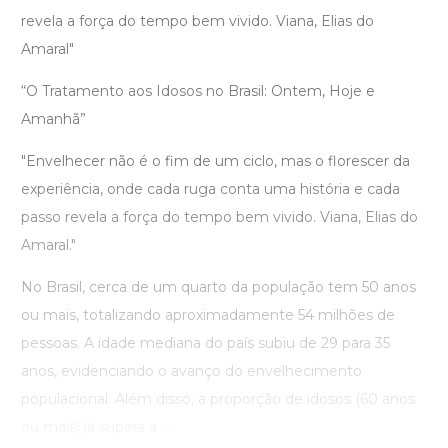
revela a força do tempo bem vivido. Viana, Elias do
Amaral"
“O Tratamento aos Idosos no Brasil: Ontem, Hoje e
Amanhã”
"Envelhecer não é o fim de um ciclo, mas o florescer da
experiência, onde cada ruga conta uma história e cada
passo revela a força do tempo bem vivido. Viana, Elias do
Amaral."
No Brasil, cerca de um quarto da população tem 50 anos
ou mais, totalizando aproximadamente 54 milhões de
pessoas. A idade mediana do país subiu de 29 para 35
anos, evidenciando o avanço do envelhecimento
populacional. Além disso, a proporção de idosos (60 anos
ou mais) já supera a ...