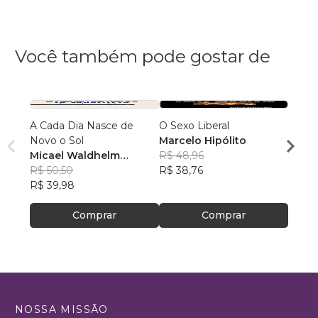
Você também pode gostar de
A Cada Dia Nasce de
O Sexo Liberal
Como 
Novo o Sol
Marcelo Hipólito
Danie
Micael Waldhelm
R$ 48,96
Sant
R$ 36
Pereira
R$ 50,50
R$ 38,76
R$ 28
R$ 39,98
Comprar
Comprar
NOSSA MISSÃO