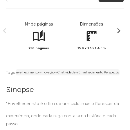
Nº de páginas
Dimensões
256 páginas
15.9 x 23 x 1.4 cm
Preto 
Tags:
riatividade no envelhecimento #Inovação #Criatividade #Envelhecimento Perspectiva 
Sinopse
"Envelhecer não é o fim de um ciclo, mas o florescer da
experiência, onde cada ruga conta uma história e cada
passo