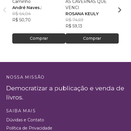
Caminho
AS CAVERNAS QUE
Queri
André Naves.:
VENCI
Chris
R$ 64,04
ROSANA KEULY
R$ 51
R$ 50,70
R$ 74,69
R$ 40
R$ 59,13
Comprar
Comprar
NOSSA MISSÃO
Democratizar a publicação e venda de
livros.
SAIBA MAIS
Dúvidas e Contato
Política de Privacidade