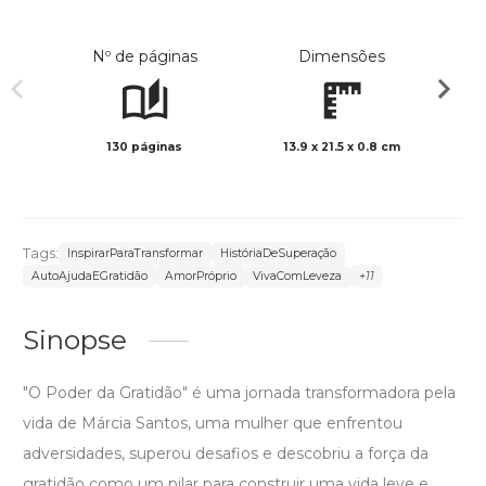
Nº de páginas
Dimensões
130 páginas
13.9 x 21.5 x 0.8 cm
Preto 
Tags:
InspirarParaTransformar
HistóriaDeSuperação
AutoAjudaEGratidão
AmorPróprio
VivaComLeveza
+11
Sinopse
"O Poder da Gratidão" é uma jornada transformadora pela
vida de Márcia Santos, uma mulher que enfrentou
adversidades, superou desafios e descobriu a força da
gratidão como um pilar para construir uma vida leve e