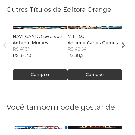
Outros Títulos de Editora Orange
NAVEGANDO pelo s.o.s
M.E.D.O
Pater
Antonio Moraes
Antonio Carlos Gomes
Lisel
R$ 41,31
de Moraes
R$ 48,64
R$ 67
R$ 32,70
R$ 38,51
R$ 53
Comprar
Comprar
Você também pode gostar de