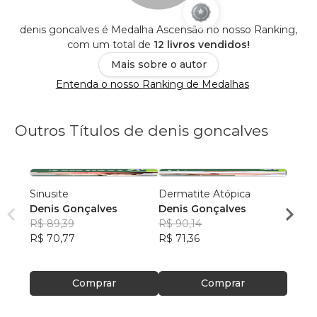
denis goncalves é Medalha Ascensão no nosso Ranking,
com um total de
12 livros vendidos!
Mais sobre o autor
Entenda o nosso Ranking de Medalhas
Outros Títulos de denis goncalves
Sinusite
Dermatite Atópica
Colest
Denis Gonçalves
Denis Gonçalves
(Disli
R$ 89,39
R$ 90,14
DENI
R$ 70,77
R$ 71,36
R$ 94
R$ 74
Comprar
Comprar