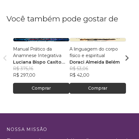
Você também pode gostar de
Manual Prático da
A linguagem do corpo
Peque
Anamnese Integrativa
físico e espiritual
Grand
Luciana Bispo Caxito
Doraci Almeida Belém
Prisc
Lopes Cançado
R$ 375,16
R$ 53,06
R$ 80
R$ 297,00
R$ 42,00
R$ 63
Comprar
Comprar
NOSSA MISSÃO