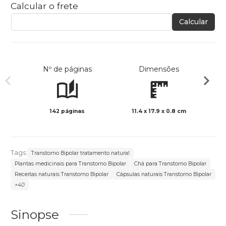
Calcular o frete
Calcular
Nº de páginas
Dimensões
142 páginas
11.4 x 17.9 x 0.8 cm
Preto 
Tags:
Transtorno Bipolar tratamento natural
Plantas medicinais para Transtorno Bipolar
Chá para Transtorno Bipolar
Receitas naturais Transtorno Bipolar
Cápsulas naturais Transtorno Bipolar
+40
Sinopse