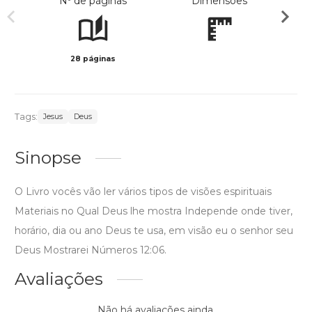
Nº de páginas
Dimensões
28 páginas
Preto 
Tags:
Jesus
Deus
Sinopse
O Livro vocês vão ler vários tipos de visões espirituais
Materiais no Qual Deus lhe mostra Independe onde tiver,
horário, dia ou ano Deus te usa, em visão eu o senhor seu
Deus Mostrarei Números 12:06.
Avaliações
Não há avaliações ainda.