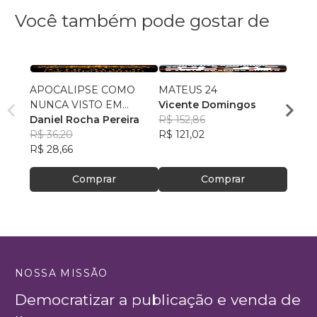
Você também pode gostar de
APOCALIPSE COMO
MATEUS 24
Do Di
NUNCA VISTO EM
Vicente Domingos
Crist
CRONOLOGIA
Daniel Rocha Pereira
R$ 152,86
Carlo
R$ 36,20
R$ 121,02
Ferre
R$ 55,
R$ 28,66
R$ 43
Comprar
Comprar
NOSSA MISSÃO
Democratizar a publicação e venda de