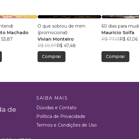
ntendi
O que sobrou de mim
60 dias para mud
uto Machado
(promocional)
Maurício Solfa
 53,87
Vivian Monteiro
R$ 77,13
R$ 61,06
R$ 59,97
R$ 47,48
Comprar
Comprar
SAIBA MAIS
Dúvidas e Contato
da de
Política de Privacidade
Termos e Condições de Uso