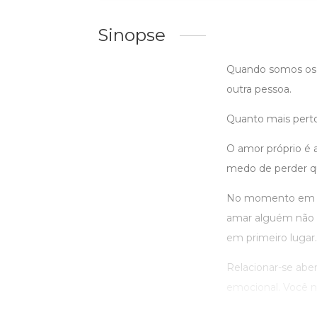
Sinopse
Quando somos os 
outra pessoa.
Quanto mais perto v
O amor próprio é 
medo de perder q
No momento em qu
amar alguém não é 
em primeiro lugar.
Relacionar-se ab
emocional. Você não