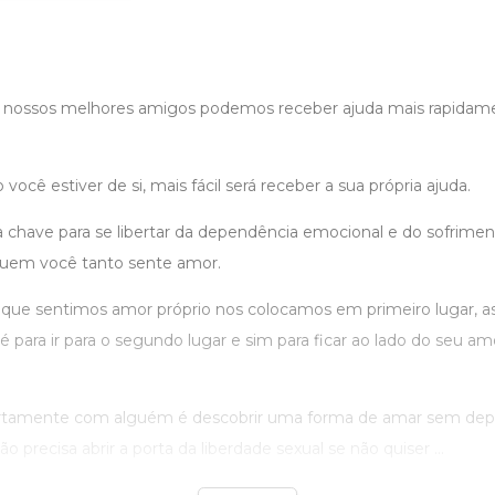
nossos melhores amigos podemos receber ajuda mais rapidam
ocê estiver de si, mais fácil será receber a sua própria ajuda.
a chave para se libertar da dependência emocional e do sofrime
uem você tanto sente amor.
e sentimos amor próprio nos colocamos em primeiro lugar, a
para ir para o segundo lugar e sim para ficar ao lado do seu amo
ertamente com alguém é descobrir uma forma de amar sem de
 precisa abrir a porta da liberdade sexual se não quiser ...