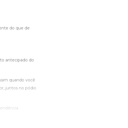
ente do que de
nto antecipado do
ssim quando você
r, juntos no pódio
pendência