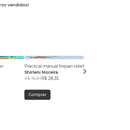
vros vendidos!
er
Practical manual forpain relief
Minimalism in practice 
Shirleni Moreira
the whole family
R$ 35,81
R$ 28,35
Shirleni Moreira
R$ 38,65
R$ 30,60
Comprar
Comprar