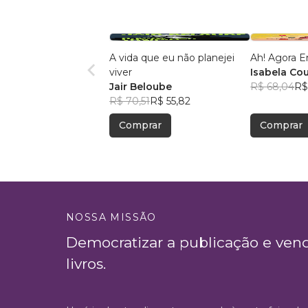
A vida que eu não planejei
Ah! Agora E
viver
Isabela Co
Jair Beloube
R$ 68,04
R$
R$ 70,51
R$ 55,82
Comprar
Comprar
NOSSA MISSÃO
Democratizar a publicação e ven
livros.