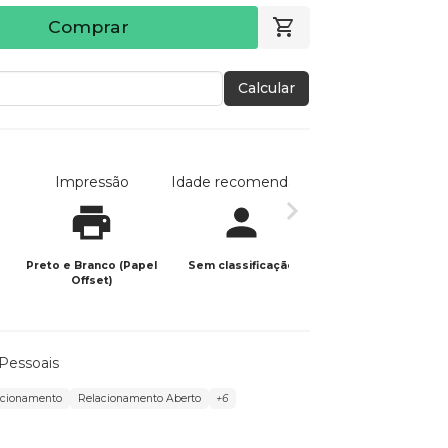
Comprar
Calcular
Impressão
Idade recomendada
Data de publicaç
Preto e Branco (Papel
Sem classificação
21/12/2024
Offset)
Pessoais
acionamento
Relacionamento Aberto
+6