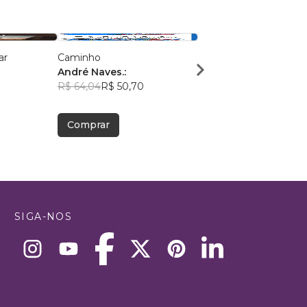
ar
Caminho
CAMINHOS DO BEM 
André Naves.:
JOSE TRINTIN JUNIO
R$ 64,04
R$ 50,70
R$ 44,53
R$ 35,26
Comprar
Comprar
SIGA-NOS