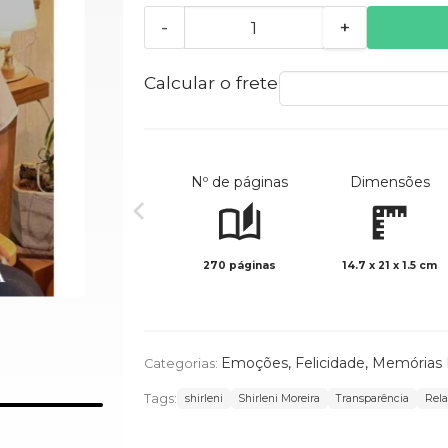
-
+
Calcular o frete
Nº de páginas
Dimensões
270 páginas
14.7 x 21 x 1.5 cm
Emoções
,
Felicidade
,
Memórias 
Categorias:
Tags:
shirleni
Shirleni Moreira
Transparência
Rel