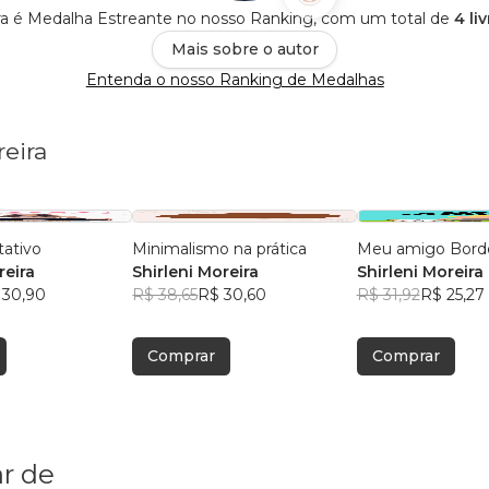
ira é Medalha Estreante no nosso Ranking, com um total de
4 li
Mais sobre o autor
Entenda o nosso Ranking de Medalhas
reira
tativo
Minimalismo na prática
Meu amigo Bord
reira
Shirleni Moreira
Shirleni Moreira
 30,90
R$ 38,65
R$ 30,60
R$ 31,92
R$ 25,27
Comprar
Comprar
r de