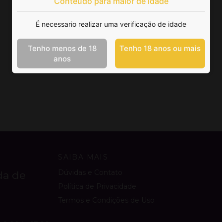
Conteúdo para maior de idade
É necessario realizar uma verificação de idade
Tenho menos de 18
Tenho 18 anos ou mais
anos
SAIBA MAIS
Dúvidas e Contato
da de
Política de Privacidade
Termos e Condições de Uso