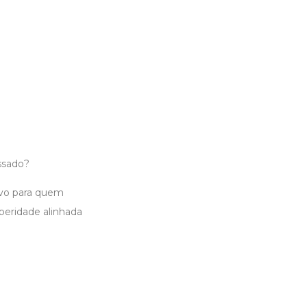
ssado?
tivo para quem
peridade alinhada