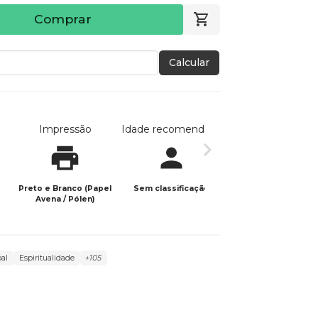
Comprar
Calcular
Impressão
Idade recomendada
Data de publicaç
Preto e Branco (Papel
Sem classificação
15/12/2024
Avena / Pólen)
al
Espiritualidade
+105