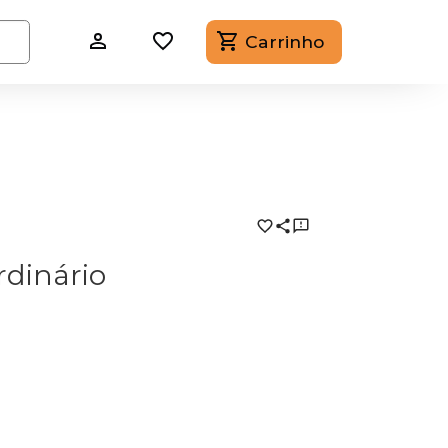
Carrinho
rdinário