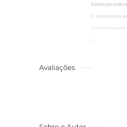
Estratégias práti
O segredo para ali
Ferramentas para l
 ...
Avaliações
Sobre o Autor