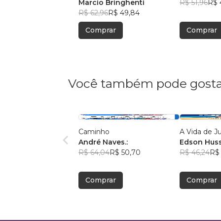
Bíblia"
Marcio Bringhenti
R$ 51,96
R$ 
R$ 62,96
R$ 49,84
Comprar
Comprar
Você também pode gosta
Caminho
A Vida de J
André Naves.:
Edson Hus
R$ 64,04
R$ 50,70
R$ 46,24
R$ 
Comprar
Comprar