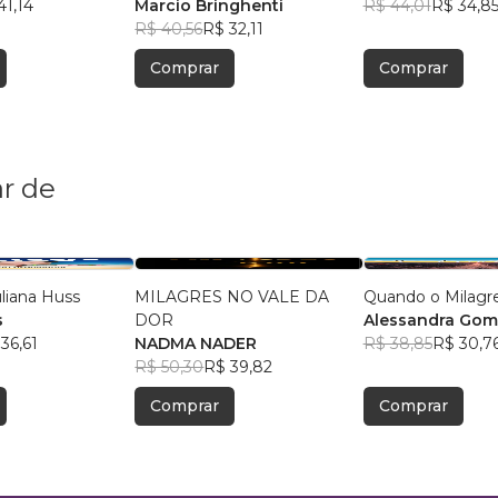
41,14
Marcio Bringhenti
R$ 44,01
R$ 34,8
R$ 40,56
R$ 32,11
Comprar
Comprar
r de
uliana Huss
MILAGRES NO VALE DA
Quando o Milagr
s
DOR
Alessandra Gome
36,61
NADMA NADER
R$ 38,85
R$ 30,7
R$ 50,30
R$ 39,82
Comprar
Comprar