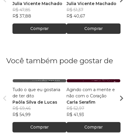
Julia Vicente Machado
Julia Vicente Machado
R$ 50
R$ 47,85
R$ 51,37
R$ 39
R$ 37,88
R$ 40,67
Comprar
Comprar
Você também pode gostar de
Tudo o que eu gostaria
Agindo com a mente e
Poesi
de ter dito
não com o Coração
habit
Paôla Silva de Lucas
Carla Serafim
Cristi
R$ 69,46
R$ 52,97
R$ 55,
R$ 54,99
R$ 41,93
R$ 44
Comprar
Comprar