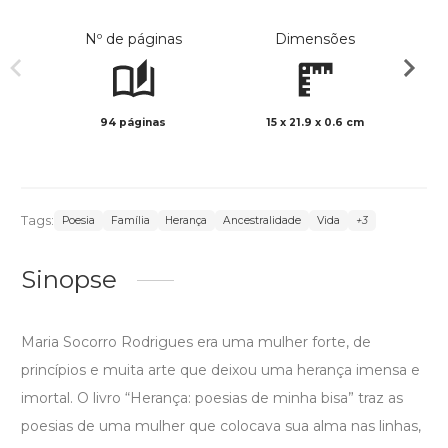
Nº de páginas
Dimensões
94 páginas
15 x 21.9 x 0.6 cm
Preto 
Tags:
Poesia
Família
Herança
Ancestralidade
Vida
+3
Sinopse
Maria Socorro Rodrigues era uma mulher forte, de
princípios e muita arte que deixou uma herança imensa e
imortal. O livro “Herança: poesias de minha bisa” traz as
poesias de uma mulher que colocava sua alma nas linhas,