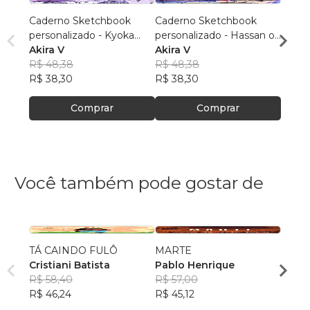
Caderno Sketchbook
Caderno Sketchbook
Cader
personalizado - Kyoka
personalizado - Hassan of
Gray (
Jirou 1 (pequeno) - Folha
Akira V
Serenity IDOL 1
Akira V
branc
Akira
branca
R$ 48,38
(pequeno) - Folha branca
R$ 48,38
R$ 48
R$ 38,30
R$ 38,30
R$ 38
Comprar
Comprar
Você também pode gostar de
TÁ CAINDO FULÔ
MARTE
Sobre
Cristiani Batista
Pablo Henrique
Kamil
R$ 58,40
R$ 57,00
R$ 57
R$ 46,24
R$ 45,12
R$ 45