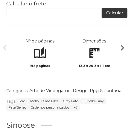
Calcular o frete
Calcular
Nº de páginas
Dimensões
192 páginas
13.3 x 20.3 x 1.1 cm
Preto 
Arte de Videogame
,
Design
,
Rpg & Fantasia
Categorias:
Tags:
Lord El Melloi II Case Files
Gray Fate
El Melloi Gray
Fate/Series
Cadernos personalizados
+8
Sinopse