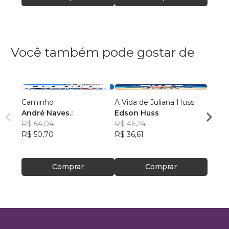
Você também pode gostar de
Caminho
A Vida de Juliana Huss
MILA
André Naves.:
Edson Huss
DOR
R$ 64,04
R$ 46,24
NADM
R$ 50,70
R$ 36,61
R$ 50
R$ 39
Comprar
Comprar