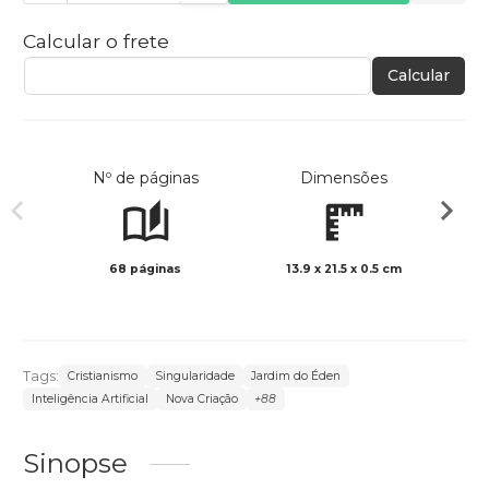
Calcular o frete
Calcular
Nº de páginas
Dimensões
68 páginas
13.9 x 21.5 x 0.5 cm
Preto 
Tags:
Cristianismo
Singularidade
Jardim do Éden
Inteligência Artificial
Nova Criação
+88
Sinopse