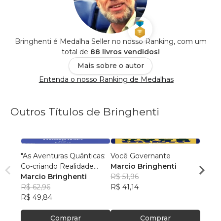
Bringhenti é Medalha Seller no nosso Ranking, com um
total de
88 livros vendidos!
Mais sobre o autor
Entenda o nosso Ranking de Medalhas
Outros Títulos de Bringhenti
"As Aventuras Quânticas:
Você Governante
Viage
Co-criando Realidade
Marcio Bringhenti
para 
com a Bíblia"
Marcio Bringhenti
R$ 51,96
Marci
R$ 62,96
R$ 41,14
R$ 40
R$ 49,84
R$ 32,
Comprar
Comprar