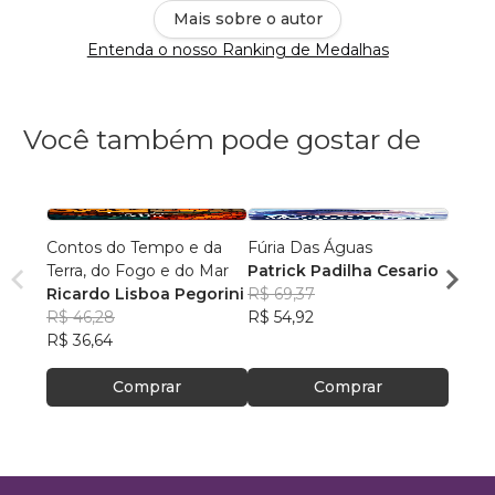
Mais sobre o autor
Entenda o nosso Ranking de Medalhas
Você também pode gostar de
Contos do Tempo e da
Fúria Das Águas
O Prí
Terra, do Fogo e do Mar
Patrick Padilha Cesario
Franc
Ricardo Lisboa Pegorini
R$ 69,37
R$ 61
R$ 46,28
R$ 54,92
R$ 48
R$ 36,64
Comprar
Comprar