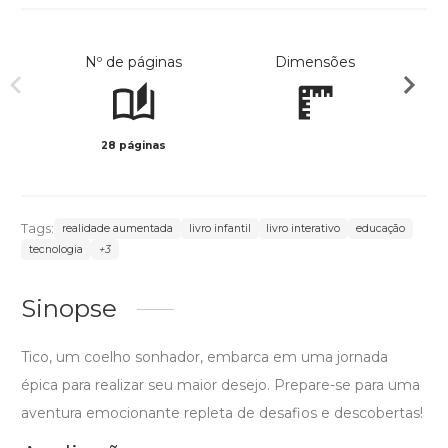
Nº de páginas
Dimensões
28 páginas
Col
Tags:
realidade aumentada
livro infantil
livro interativo
educação
tecnologia
+3
Sinopse
Tico, um coelho sonhador, embarca em uma jornada
épica para realizar seu maior desejo. Prepare-se para uma
aventura emocionante repleta de desafios e descobertas!