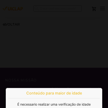
VOLTAR
NOSSA MISSÃO
Democratizar a publicação e venda de
Conteúdo para maior de idade
livros.
É necessario realizar uma verificação de idade
SAIBA MAIS