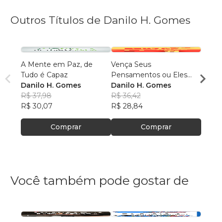
Outros Títulos de Danilo H. Gomes
A Mente em Paz, de
Vença Seus
Tudo
Tudo é Capaz
Pensamentos ou Eles
Você 
Danilo H. Gomes
Vencerão Você
Danilo H. Gomes
Danil
R$ 37,98
R$ 36,42
R$ 34
R$ 30,07
R$ 28,84
R$ 27
Comprar
Comprar
Você também pode gostar de