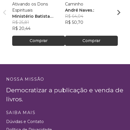
Ativando os Dons
Caminho
PREE
Espirituais
André Naves.:
Luiz 
Ministério Batista
R$ 64,04
R$ 77
Ebenézer
R$ 25,81
R$ 50,70
R$ 61
R$ 20,44
Comprar
Comprar
NOSSA MISSÃO
Democratizar a publicação e venda de
livros.
SAIBA MAIS
Dúvidas e Contato
Política de Privacidade