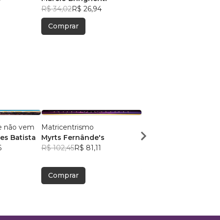
R$ 34,02
R$ 26,94
R$ 50,60
R$ 40,06
Comprar
Comprar
e não vem
Matricentrismo
Conexão Vertical
s Batista
Myrts Fernânde's
Samuel Câmara
6
R$ 102,45
R$ 81,11
R$ 54,85
R$ 43,42
Comprar
Comprar