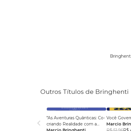
Bringhent
Outros Títulos de Bringhenti
"As Aventuras Quânticas: Co-
Você Gover
criando Realidade com a
Marcio Bri
Bíblia"
Marcio Bringhenti
R$ 51,96
R$ 