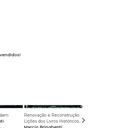
 vendidos!
ldam:
Renovação e Reconstrução:
Caminhos Antigos, Ve
ti
Lições dos Livros Históricos
Eternas:
5
da Bíblia
Marcio Bringhenti
Marcio Bringhenti