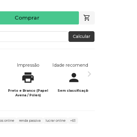
Comprar
Calcular
Impressão
Idade recomendada
Data de publicaç
Preto e Branco (Papel
Sem classificação
05/12/2024
Avena / Pólen)
os online
renda passiva
lucrar online
+65