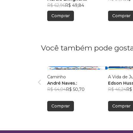
R$ 62,96
R$ 49,84
Comprar
Comprar
Você também pode gosta
Caminho
A Vida de J
André Naves.:
Edson Hus
R$ 64,04
R$ 50,70
R$ 46,24
R$ 
Comprar
Comprar