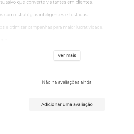
suasivo que converte visitantes em clientes.
 com estratégias inteligentes e testadas.
os e otimizar campanhas para maior lucratividade.
 c ...
Ver mais
Não há avaliações ainda.
Adicionar uma avaliação