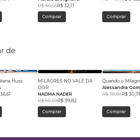
R$ 40,56
R$ 32,11
Comprar
Comprar
r de
uliana Huss
MILAGRES NO VALE DA
Quando o Milagr
s
DOR
Alessandra Gome
36,61
NADMA NADER
R$ 38,85
R$ 30,7
R$ 50,30
R$ 39,82
Comprar
Comprar