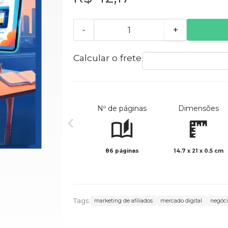
-
+
Calcular o frete
Nº de páginas
Dimensões
86 páginas
14.7 x 21 x 0.5 cm
Tags:
marketing de afiliados
mercado digital
negóci