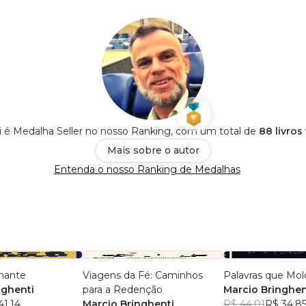
i é Medalha Seller no nosso Ranking, com um total de
88 livros
Mais sobre o autor
Entenda o nosso Ranking de Medalhas
nante
Viagens da Fé: Caminhos
Palavras que Mo
nghenti
para a Redenção
Marcio Bringhen
41,14
Marcio Bringhenti
R$ 44,01
R$ 34,8