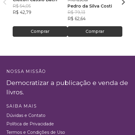
R$ 54,05
Pedro da Silva Costi
Dr. C
R$ 42,79
R$ 79,13
R$ 113
R$ 62,64
R$ 89
Comprar
Comprar
NOSSA MISSÃO
Democratizar a publicação e venda de
livros.
SAIBA MAIS
Dúvidas e Contato
Política de Privacidade
Termos e Condições de Uso