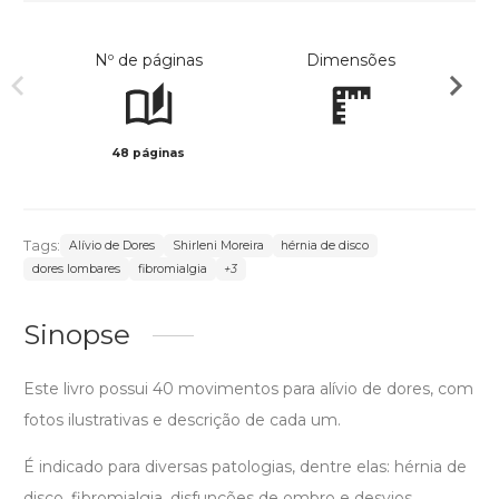
Nº de páginas
Dimensões
48 páginas
Preto 
Tags:
Alívio de Dores
Shirleni Moreira
hérnia de disco
dores lombares
fibromialgia
+3
Sinopse
Este livro possui 40 movimentos para alívio de dores, com
fotos ilustrativas e descrição de cada um.
É indicado para diversas patologias, dentre elas: hérnia de
disco, fibromialgia, disfunções de ombro e desvios