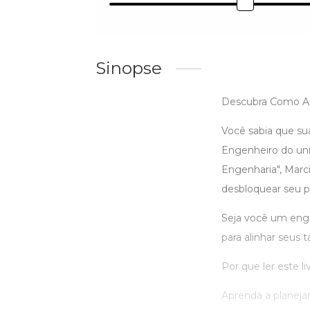
Sinopse
Descubra Como Ali
Você sabia que su
Engenheiro do uni
Engenharia", Marci
desbloquear seu p
Seja você um engen
para alinhar seus 
Por que ler este li
Aprenda a planeja