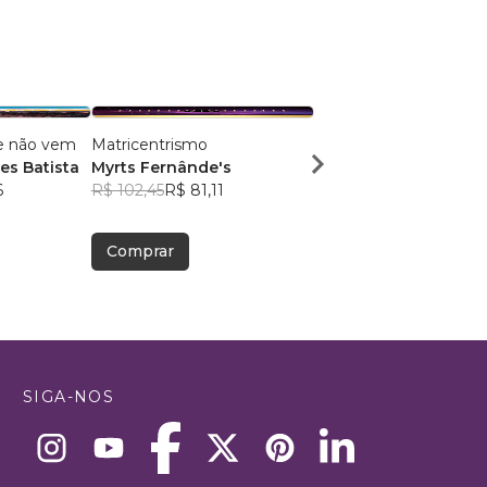
e não vem
Matricentrismo
Conexão Vertical
s Batista
Myrts Fernânde's
Samuel Câmara
6
R$ 102,45
R$ 81,11
R$ 54,85
R$ 43,42
Comprar
Comprar
SIGA-NOS