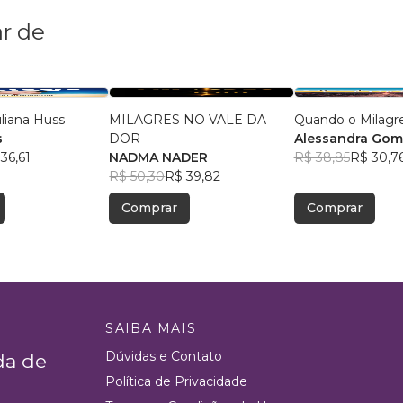
r de
uliana Huss
MILAGRES NO VALE DA
Quando o Milagr
s
DOR
Alessandra Gome
36,61
NADMA NADER
R$ 38,85
R$ 30,7
R$ 50,30
R$ 39,82
Comprar
Comprar
SAIBA MAIS
Dúvidas e Contato
da de
Política de Privacidade