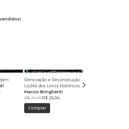
 vendidos!
ldam:
Renovação e Reconstrução:
Caminhos Antigos, Ve
ti
Lições dos Livros Históricos
Eternas:
5
da Bíblia
Marcio Bringhenti
Marcio Bringhenti
R$ 34,02
R$ 26,94
R$ 50,60
R$ 40,06
Comprar
Comprar