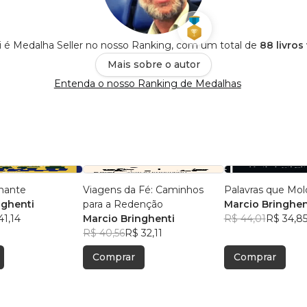
i é Medalha Seller no nosso Ranking, com um total de
88 livros
Mais sobre o autor
Entenda o nosso Ranking de Medalhas
nante
Viagens da Fé: Caminhos
Palavras que Mo
nghenti
para a Redenção
Marcio Bringhen
41,14
Marcio Bringhenti
R$ 44,01
R$ 34,8
R$ 40,56
R$ 32,11
Comprar
Comprar