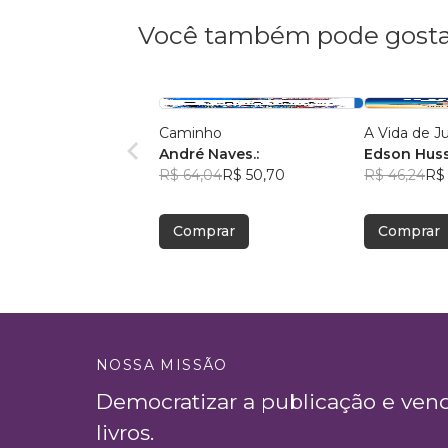
Você também pode gosta
Caminho
A Vida de J
André Naves.:
Edson Hus
R$ 64,04
R$ 50,70
R$ 46,24
R$ 
Comprar
Comprar
NOSSA MISSÃO
Democratizar a publicação e ven
livros.