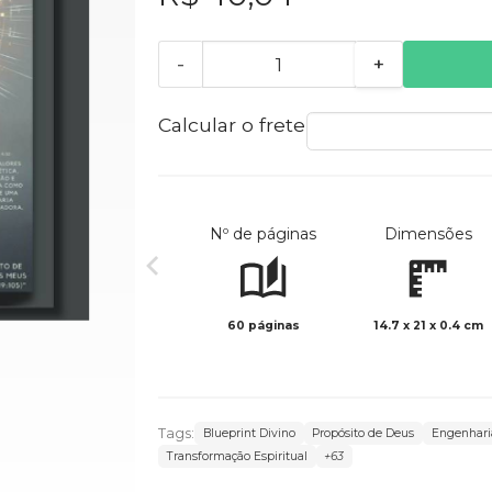
-
+
Calcular o frete
Nº de páginas
Dimensões
60 páginas
14.7 x 21 x 0.4 cm
Tags:
Blueprint Divino
Propósito de Deus
Engenhari
Transformação Espiritual
+63