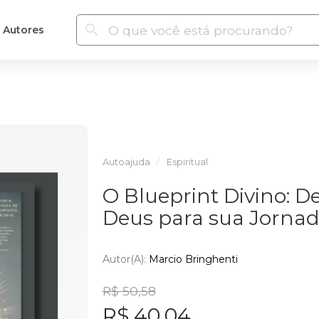
Autores
Autoajuda
Espiritual
O Blueprint Divino: D
Deus para sua Jorna
Autor(a):
Marcio Bringhenti
R$ 50,58
R$ 40,04