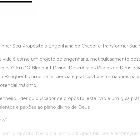
nhar Seu Propósito à Engenharia do Criador e Transformar Sua V
a vida é como um projeto de engenharia, meticulosamente des
verso? Em "O Blueprint Divino: Descubra os Planos de Deus par
o Bringhenti combina fé, ciência e práticas transformadoras para 
otencial máximo.
heiro, líder ou buscador de propósito, este livro é um guia práti
talentos e paixões ao plano divino de Deus.
vro?
r com propósito: Descubra como princípios bíblicos e estratégi