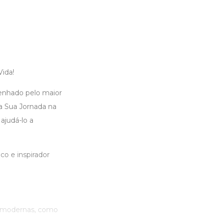
ida!
enhado pelo maior
a Sua Jornada na
ajudá-lo a
co e inspirador
as modernas, como