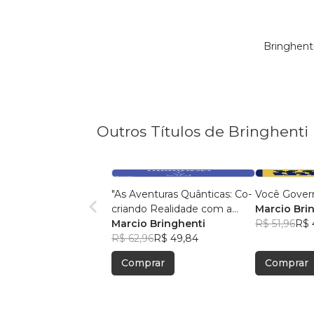
Bringhent
Outros Títulos de Bringhenti
"As Aventuras Quânticas: Co-
Você Gover
criando Realidade com a
Marcio Bri
Bíblia"
Marcio Bringhenti
R$ 51,96
R$ 
R$ 62,96
R$ 49,84
Comprar
Comprar