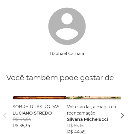
Raphael Câmara
Você também pode gostar de
SOBRE DUAS RODAS
Voltei ao lar, a magia da
Conto
LUCIANO SFREDO
reencarnação
HV Au
R$ 44,64
Silvana Michelucci
R$ 55,
R$ 35,34
R$ 56,15
R$ 43
R$ 44,45