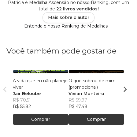
Patricia é Medalha Ascensão no nosso Ranking, com um
total de
22 livros vendidos!
Mais sobre o autor
Entenda o nosso Ranking de Medalhas
Você também pode gostar de
A vida que eu não planejei
O que sobrou de mim
Ah! A
viver
(promocional)
Isabe
Jair Beloube
Vivian Monteiro
R$ 68
R$ 70,51
R$ 59,97
R$ 53
R$ 55,82
R$ 47,48
Comprar
Comprar