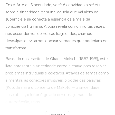
Em A Arte da Sinceridade, você é convidado a refletir
sobre a sinceridade genuína, aquela que vai além da
superfície e se conecta à essência da alma e da
consciência humana. A obra revela como, muitas vezes,
nos escondemos de nossas fragilidades, criamos
desculpas e evitamos encarar verdades que poderiam nos
transformar.
Baseado nos escritos de Okada, Mokichi (1882-1955), este
livro apresenta a sinceridade como a chave para resolver
problemas individuais e coletivos. Através de temas como
a mentira, as conexões invisíveis, o poder das palavras
(Kotodama) e o conceito de Makoto — a sinceridade
absoluta —, o leitor é guiado em uma jornada de
autorreflexão, trans ...