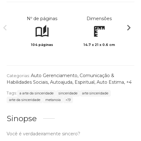
Nº de páginas
Dimensões
104 páginas
14.7 x 21 x 0.6 cm
Preto 
Auto Gerenciamento
,
Comunicação &
Categorias:
Habilidades Sociais
,
Autoajuda
,
Espiritual
,
Auto Estima
,
+4
Tags:
a arte da sinceridade
sinceridade
arte sinceridade
arte da sinceridade
metanoia
+19
Sinopse
Você é verdadeiramente sincero?