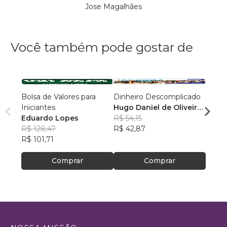
Jose Magalhães
Você também pode gostar de
Bolsa de Valores para
Dinheiro Descomplicado
Uma H
Iniciantes
Hugo Daniel de Oliveira
Felip
Eduardo Lopes
Azevedo
R$ 54,15
R$ 10
R$ 128,47
R$ 42,87
R$ 83
R$ 101,71
Comprar
Comprar