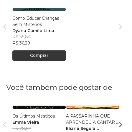
Como Educar Crianças
Sem Mistérios
Dyana Camilo Lima
R$ 45,84
R$ 36,29
Comprar
Você também pode gostar de
Os Últimos Mestiços
A PASSARINHA QUE
O Cava
Emma Vieira
APRENDEU A CANTAR E
Loren
R$ 78,69
VOAR
Eliana Segura
Corre
R$ 43