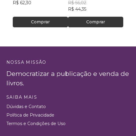
R$ 62,30
Fernandes
R$ 56,02
R$ 34
R$ 44,35
Comprar
Comprar
NOSSA MISSÃO
Democratizar a publicação e venda de
livros.
SAIBA MAIS
Dúvidas e Contato
Política de Privacidade
Termos e Condições de Uso