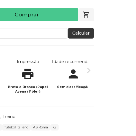
Comprar
Calcular
Impressão
Idade recomendada
Data de publicaç
Preto e Branco (Papel
Sem classificação
03/12/2024
Avena / Pólen)
l
,
Treino
futebol italiano
AS Roma
+2