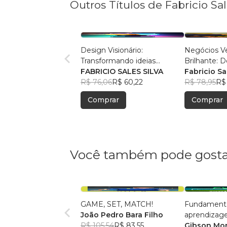
Outros Títulos de Fabricio Sa
Design Visionário:
Negócios Ve
Transformando ideias
Brilhante: 
comuns em negócios
FABRICIO SALES SILVA
Potencial S
Fabricio Sa
extraordinários
R$ 76,06
R$ 60,22
R$ 78,95
R$
Comprar
Comprar
Você também pode gosta
GAME, SET, MATCH!
Fundament
João Pedro Bara Filho
aprendizage
R$ 105,54
R$ 83,55
individual n
Gibson Mor