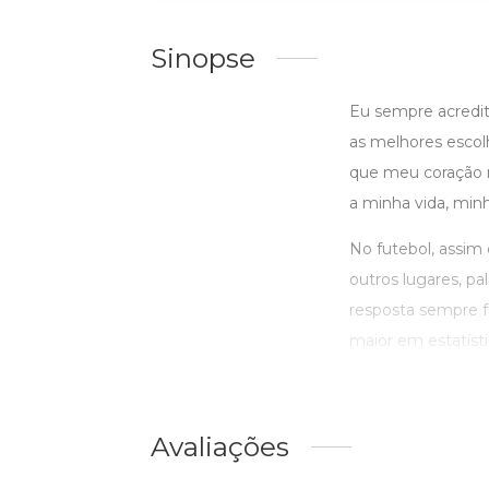
Sinopse
Eu sempre acredit
as melhores escolh
que meu coração m
a minha vida, min
No futebol, assim
outros lugares, p
resposta sempre fo
maior em estatísti
Avaliações