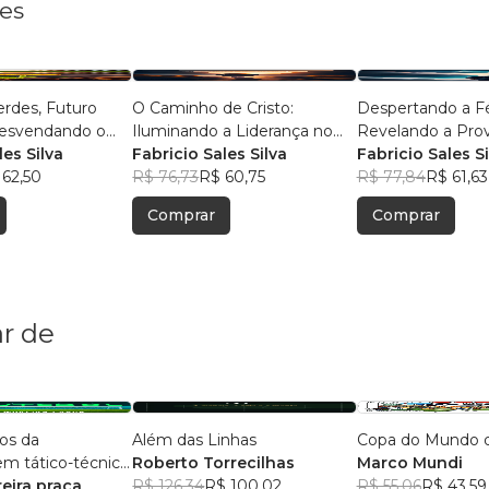
les
rdes, Futuro
O Caminho de Cristo:
Despertando a Fé 
Desvendando o
Iluminando a Liderança no
Revelando a Pro
ustentável
les Silva
Mundo Moderno
Fabricio Sales Silva
Existência de De
Fabricio Sales Si
 62,50
R$ 76,73
R$ 60,75
R$ 77,84
R$ 61,63
Comprar
Comprar
r de
os da
Além das Linhas
Copa do Mundo de
m tático-técnica
Roberto Torrecilhas
Marco Mundi
o futebol
eira praça
R$ 126,34
R$ 100,02
R$ 55,06
R$ 43,59