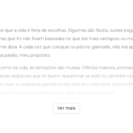
ei que a vida é feita de escolhas. Algumas são fáceis, outras e
as que fiz não foram baseadas no que era mais vantajoso ou mais
e dizia. A cada vez que coloquei os pés no gramado, não era a
ha paixão, meu propósito.
 como na vida, as tentações são muitas. Ofertas maiores, promes
alavras sedutoras que te fazem questionar se está no caminho ce
i clara: a verdadeira grandeza não está em colecionar mais trof
cas. Está em ser autêntico, em saber que cada passo fo ...
Ver mais