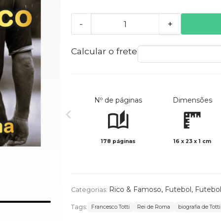
-
+
Calcular o frete
Nº de páginas
Dimensões
178 páginas
16 x 23 x 1 cm
Rico & Famoso
,
Futebol
,
Futebo
Categorias:
Tags:
Francesco Totti
Rei de Roma
biografia de Totti