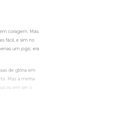
xigem coragem. Mas
 fácil, e sim no
penas um jogo; era
sas de glória em
rto. Mas a minha
éus ou em ser o