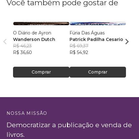
Você também pode gostar de
O Diário de Ayron
Fúria Das Águas
Futur
Wanderson Dutch
Patrick Padilha Cesario
Giova
R$ 46,23
R$ 69,37
R$ 59
R$ 36,60
R$ 54,92
R$ 47
Comprar
Comprar
NOSSA MISSÃO
Democratizar a publicação e venda de
livros.