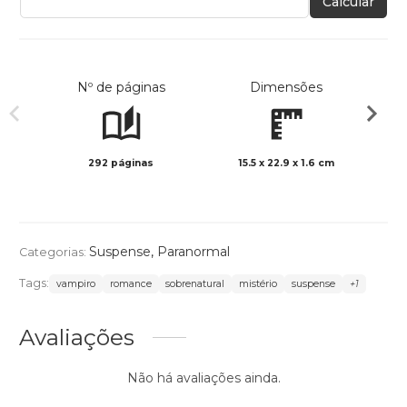
Calcular
Nº de páginas
Dimensões
292 páginas
15.5 x 22.9 x 1.6 cm
Preto 
Suspense
,
Paranormal
Categorias:
Tags:
vampiro
romance
sobrenatural
mistério
suspense
+1
Avaliações
Não há avaliações ainda.