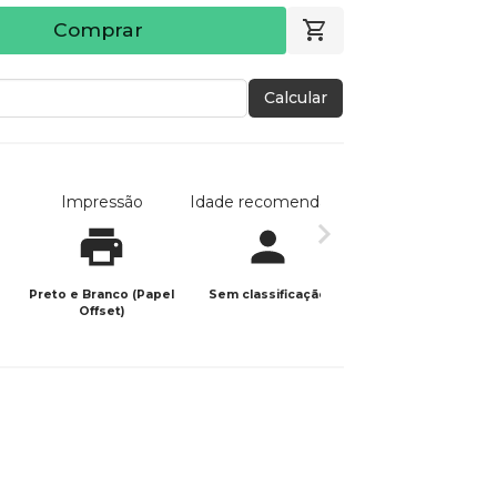
Comprar
Calcular
Impressão
Idade recomendada
Data de publicaç
Preto e Branco (Papel
Sem classificação
02/12/2024
Offset)