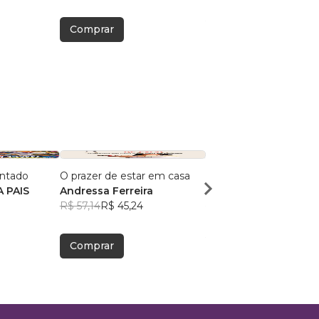
Comprar
Comprar
ntado
O prazer de estar em casa
Rose Chic
 PAIS
Andressa Ferreira
Priscilla Merrifield
R$ 57,14
R$ 45,24
R$ 98,68
R$ 78,13
Comprar
Comprar