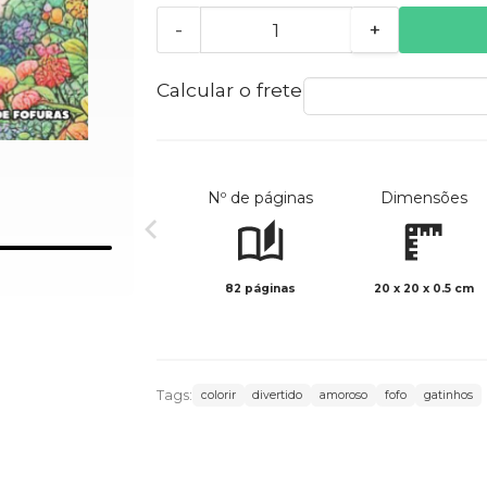
-
+
Calcular o frete
Nº de páginas
Dimensões
82 páginas
20 x 20 x 0.5 cm
Tags:
colorir
divertido
amoroso
fofo
gatinhos