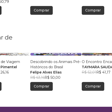
50,79
Comprar
Comprar
r de
 de Viagem
Descobrindo os Animais Pré-
O Encontro Enca
 Pimentel
Históricos do Brasil
TAYMARA SAUDA
26,16
Felipe Alves Elias
R$ 52,01
R$ 41,17
R$ 63,16
R$ 50,00
Comprar
Comprar