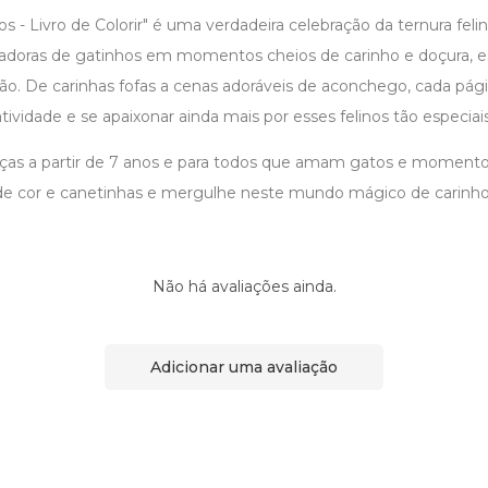
 - Livro de Colorir" é uma verdadeira celebração da ternura feli
tadoras de gatinhos em momentos cheios de carinho e doçura, est
ção. De carinhas fofas a cenas adoráveis de aconchego, cada pág
iatividade e se apaixonar ainda mais por esses felinos tão especiais
anças a partir de 7 anos e para todos que amam gatos e momentos
de cor e canetinhas e mergulhe neste mundo mágico de carinho 
Não há avaliações ainda.
Adicionar uma avaliação