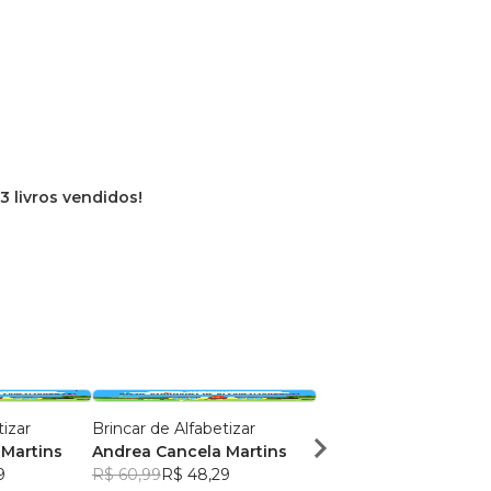
13 livros vendidos!
tizar
Brincar de Alfabetizar
72 Atividades Infantis
Martins
Andrea Cancela Martins
Andrea Cancela Mart
9
R$ 60,99
R$ 48,29
R$ 60,99
R$ 48,29