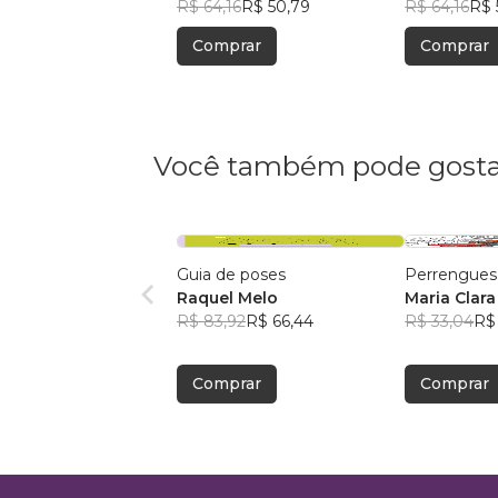
R$ 64,16
R$ 50,79
R$ 64,16
R$ 
Comprar
Comprar
Você também pode gosta
Guia de poses
Perrengues
Raquel Melo
Maria Clara
R$ 83,92
R$ 66,44
R$ 33,04
R$ 
Comprar
Comprar