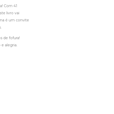
na! Com 41
e livro vai
ina é um convite
.
 de fofura!
e alegria.