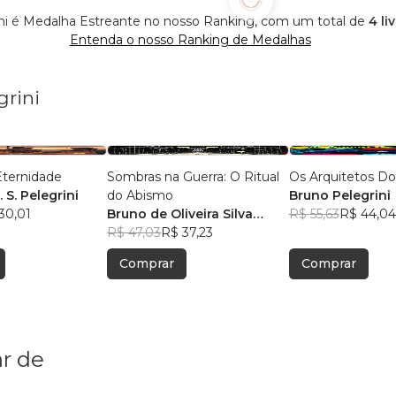
ni é Medalha Estreante no nosso Ranking, com um total de
4 li
Entenda o nosso Ranking de Medalhas
grini
Eternidade
Sombras na Guerra: O Ritual
Os Arquitetos Do
 S. Pelegrini
do Abismo
Bruno Pelegrini
30,01
Bruno de Oliveira Silva
R$ 55,63
R$ 44,04
Pelegrini
R$ 47,03
R$ 37,23
Comprar
Comprar
r de