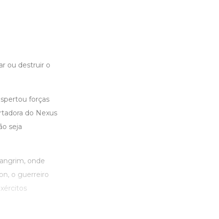
r ou destruir o
espertou forças
ortadora do Nexus
ão seja
 Sangrim, onde
n, o guerreiro
xércitos