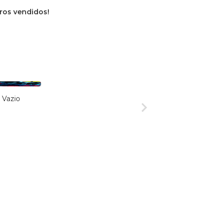
vros vendidos!
 Vazio