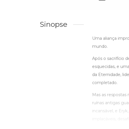
Sinopse
Uma aliança impro
mundo.
Após o sacrifício 
esquecidas, e uma
da Eternidade, lid
completado.
Mas as respostas n
ruínas antigas gu
incansável, e Ery
implacáveis, desafi