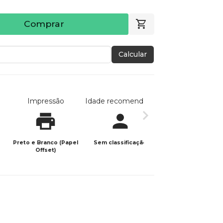
Comprar
Calcular
Impressão
Idade recomendada
Data de publicaç
Preto e Branco (Papel
Sem classificação
02/12/2024
Offset)