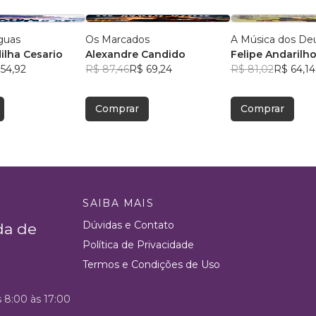
guas
Os Marcados
A Música dos De
ilha Cesario
Alexandre Candido
Felipe Andarilh
54,92
R$ 87,46
R$ 69,24
R$ 81,02
R$ 64,14
Comprar
Comprar
SAIBA MAIS
Dúvidas e Contato
da de
Política de Privacidade
Termos e Condições de Uso
s 8:00 às 17:00