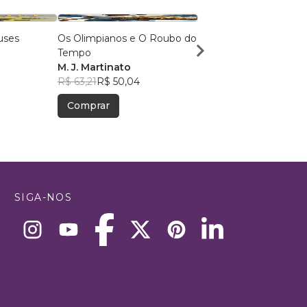
uses
Os Olimpianos e O Roubo do
O Conto Da Bruxa
o
Tempo
Any Caroline de Olive
M. J. Martinato
Soares
R$ 64,51
R$ 51,07
R$ 63,21
R$ 50,04
Comprar
Comprar
SIGA-NOS