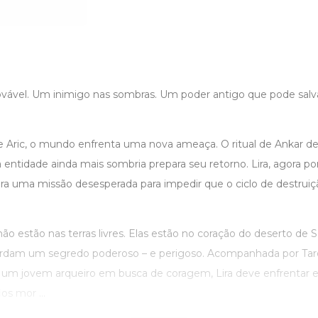
vável. Um inimigo nas sombras. Um poder antigo que pode salva
de Aric, o mundo enfrenta uma nova ameaça. O ritual de Ankar d
 entidade ainda mais sombria prepara seu retorno. Lira, agora p
era uma missão desesperada para impedir que o ciclo de destruiç
ão estão nas terras livres. Elas estão no coração do deserto de
ardam um segredo poderoso – e perigoso. Acompanhada por Taro
k, um jovem arqueiro em busca de coragem, Lira deve enfrentar e
os mor ...