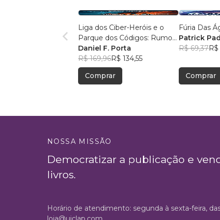
Liga dos Ciber-Heróis e o
Fúria Das Á
Parque dos Códigos: Rumo
Patrick Pad
ao Desconhecido
Daniel F. Porta
R$ 69,37
R$ 
R$ 169,96
R$ 134,55
Comprar
Comprar
NOSSA MISSÃO
Democratizar a publicação e ven
livros.
Horário de atendimento: segunda à sexta-feira, da
loja@uiclap.com