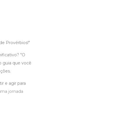
de Provérbios!"
ificativo? "O
o guia que você
ções.
ir e agir para
uma jornada