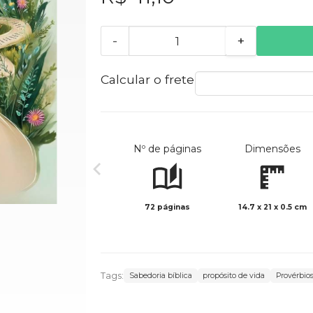
-
+
Calcular o frete
Nº de páginas
Dimensões
72 páginas
14.7 x 21 x 0.5 cm
Tags:
Sabedoria bíblica
propósito de vida
Provérbio