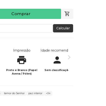
Comprar
Calcular
Impressão
Idade recomendada
Data de publicaç
Preto e Branco (Papel
Sem classificação
02/12/2024
Avena / Pólen)
s
temor do Senhor
paz interior
+54