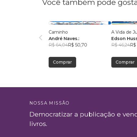
Você também pode gosta
Caminho
A Vida de J
André Naves.:
Edson Hus
R$ 64,04
R$ 50,70
R$ 46,24
R$ 
Comprar
Comprar
NOSSA MISSÃO
Democratizar a publicação e ven
livros.