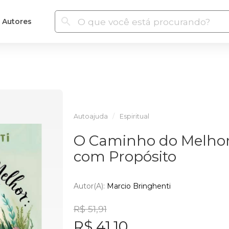
Autores
Autoajuda
Espiritual
O Caminho do Melhor:
com Propósito
Autor(a):
Marcio Bringhenti
R$ 51,91
R$ 41,10