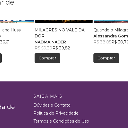
r de
uliana Huss
MILAGRES NO VALE DA
Quando o Milagr
s
DOR
Alessandra Gome
36,61
NADMA NADER
R$ 38,85
R$ 30,7
R$ 50,30
R$ 39,82
Comprar
Comprar
SAIBA MAIS
Dúvidas e Contato
da de
Política de Privacidade
Termos e Condições de Uso