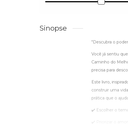
Sinopse
"Descubra o poder
Você já sentiu que
Caminho do Melhor
precisa para desc
Este livro, inspira
construir uma vid
prática que o ajuda
✔️ Escolher o tem
✔️ Priorizar o amo