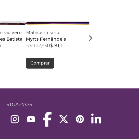
e não vem
Matricentrismo
Conexão Vertical
s Batista
Myrts Fernânde's
Samuel Câmara
6
R$ 102,45
R$ 81,11
R$ 54,85
R$ 43,42
Comprar
Comprar
SIGA-NOS