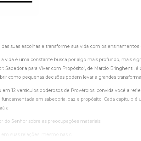
 das suas escolhas e transforme sua vida com os ensinamentos 
 a vida é uma constante busca por algo mais profundo, mais sign
: Sabedoria para Viver com Propósito", de Marcio Bringhenti, é 
obrir como pequenas decisões podem levar a grandes transforma
do em 12 versículos poderosos de Provérbios, convida você a reflet
a fundamentada em sabedoria, paz e propósito. Cada capítulo é 
rá a:
or do Senhor sobre as preocupações materiais.
r em suas relações, mesmo nas ci ...