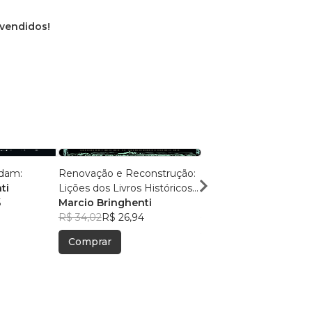
 vendidos!
ldam:
Renovação e Reconstrução:
Caminhos Antigos, Ve
ti
Lições dos Livros Históricos
Eternas:
5
da Bíblia
Marcio Bringhenti
Marcio Bringhenti
R$ 34,02
R$ 26,94
R$ 50,60
R$ 40,06
Comprar
Comprar