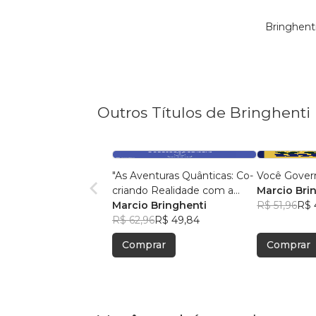
Bringhent
Outros Títulos de Bringhenti
"As Aventuras Quânticas: Co-
Você Gover
criando Realidade com a
Marcio Bri
Bíblia"
Marcio Bringhenti
R$ 51,96
R$ 
R$ 62,96
R$ 49,84
Comprar
Comprar