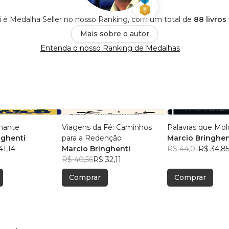
i é Medalha Seller no nosso Ranking, com um total de
88 livros
Mais sobre o autor
Entenda o nosso Ranking de Medalhas
nante
Viagens da Fé: Caminhos
Palavras que Mo
nghenti
para a Redenção
Marcio Bringhen
41,14
Marcio Bringhenti
R$ 44,01
R$ 34,8
R$ 40,56
R$ 32,11
Comprar
Comprar