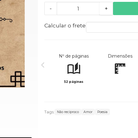
-
+
Calcular o frete
Nº de páginas
Dimensões
52 páginas
Tags:
Não recíproco
Amor
Poesia