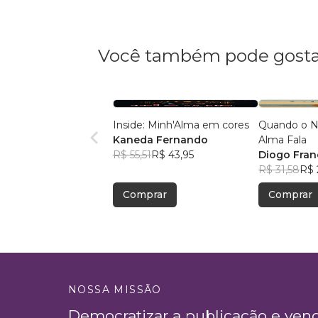
Você também pode gosta
Inside: Minh'Alma em cores
Quando o Nó
Kaneda Fernando
Alma Fala
R$ 55,51
R$ 43,95
Diogo Fra
R$ 31,58
R$ 
Comprar
Comprar
NOSSA MISSÃO
Democratizar a publicação e ven