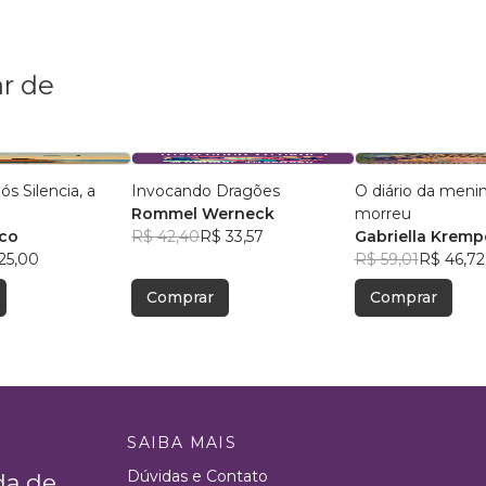
r de
s Silencia, a
Invocando Dragões
O diário da meni
Rommel Werneck
morreu
nco
R$ 42,40
R$ 33,57
Gabriella Kremp
25,00
R$ 59,01
R$ 46,72
Comprar
Comprar
SAIBA MAIS
Dúvidas e Contato
da de