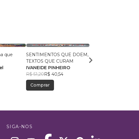
na que
SENTIMENTOS QUE DOEM,
Textos que te diria se 
TEXTOS QUE CURAM
coragem
el
IVANEIDE PINHEIRO
Wes Jesus
R$ 51,20
R$ 40,54
R$ 45,36
R$ 35,91
Comprar
Comprar
SIGA-NOS