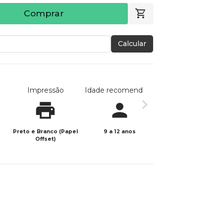
Comprar
Calcular
Impressão
Idade recomendada
Data de publicaç
Preto e Branco (Papel
9 a 12 anos
02/12/2024
Offset)