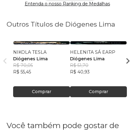
Entenda o nosso Ranking de Medalhas
Outros Títulos de Diógenes Lima
NIKOLA TESLA
HELENITA SÁ EARP
O BE
Diógenes Lima
Diógenes Lima
PLEI
R$ 70,05
R$ 51,70
Dióg
R$ 55,45
R$ 40,93
R$ 44
R$ 34
Comprar
Comprar
Você também pode gostar de