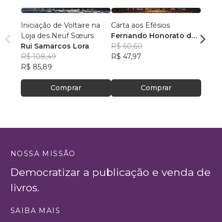
Iniciação de Voltaire na
Carta aos Efésios
O Pod
Loja des Neuf Sœurs
Fernando Honorato de
Arbítr
Rui Samarcos Lora
Oliveira
R$ 60,60
PAUL
R$ 108,49
R$ 47,97
R$ 121
R$ 85,89
R$ 96
Comprar
Comprar
NOSSA MISSÃO
Democratizar a publicação e venda de
livros.
SAIBA MAIS