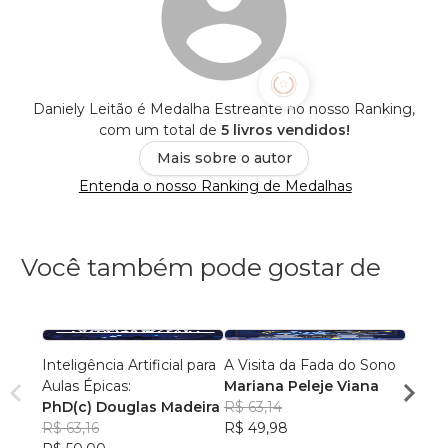
Daniely Leitão é Medalha Estreante no nosso Ranking,
com um total de
5 livros vendidos!
Mais sobre o autor
Entenda o nosso Ranking de Medalhas
Você também pode gostar de
Inteligência Artificial para
A Visita da Fada do Sono
Racio
Aulas Épicas:
Mariana Peleje Viana
Códig
PhD(c) Douglas Madeira
R$ 63,14
Anton
R$ 63,16
R$ 49,98
R$ 72