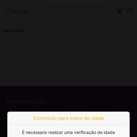
VOLTAR
NOSSA MISSÃO
Democratizar a publicação e venda de
Conteúdo para maior de idade
livros.
É necessario realizar uma verificação de idade
SAIBA MAIS