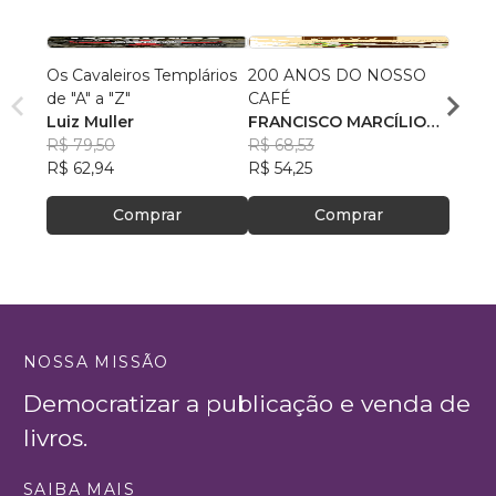
Os Cavaleiros Templários
200 ANOS DO NOSSO
Guia 
de "A" a "Z"
CAFÉ
Busca
Luiz Muller
FRANCISCO MARCÍLIO
Maçon
Deny
R$ 79,50
DE ALMEIDA FARIAS
R$ 68,53
LIma
R$ 67
R$ 62,94
R$ 54,25
R$ 53
Comprar
Comprar
NOSSA MISSÃO
Democratizar a publicação e venda de
livros.
SAIBA MAIS