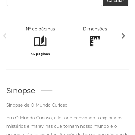
Calcular
Nº de páginas
Dimensões
36 páginas
Col
Sinopse
Sinopse de O Mundo Curioso
Em O Mundo Curioso, o leitor é convidado a explorar os
mistérios e maravilhas que tornam nosso mundo e o
universo tão fascinantes. Através de temas que vão desde