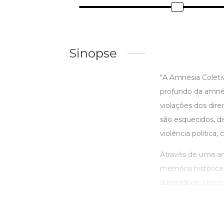
Sinopse
“A Amnésia Coleti
profundo da amnés
violações dos dire
são esquecidos, d
violência política
Através de uma anál
memória histórica 
autoritários, como a