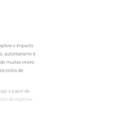
xplora o impacto
, autoritarismo e
sado muitas vezes
s ciclos de
stiga o papel da
mplos de regimes