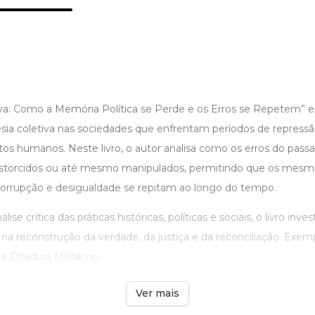
va: Como a Memória Política se Perde e os Erros se Repetem” e
ia coletiva nas sociedades que enfrentam períodos de repressão
itos humanos. Neste livro, o autor analisa como os erros do pas
istorcidos ou até mesmo manipulados, permitindo que os mesmo
, corrupção e desigualdade se repitam ao longo do tempo.
ise crítica das práticas históricas, políticas e sociais, o livro inve
na reconstrução da verdade, da justiça e da reconciliação. Exe
 Ditadura Militar no ...
Ver mais