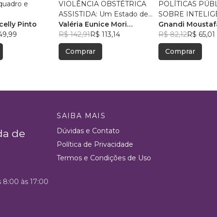
quadro e
VIOLÊNCIA OBSTÉTRICA
POLÍTICAS PÚB
ASSISTIDA: Um Estado de
SOBRE INTELIG
elly Pinto
Coisas Inconstitucional
Valéria Eunice Mori
ARTIFICIAL
Gnandi Moustaf
49,99
Machado
R$ 142,91
R$ 113,14
, +2
R$ 82,12
R$ 65,01
Comprar
Comprar
SAIBA MAIS
Dúvidas e Contato
da de
Política de Privacidade
Termos e Condições de Uso
s 8:00 às 17:00