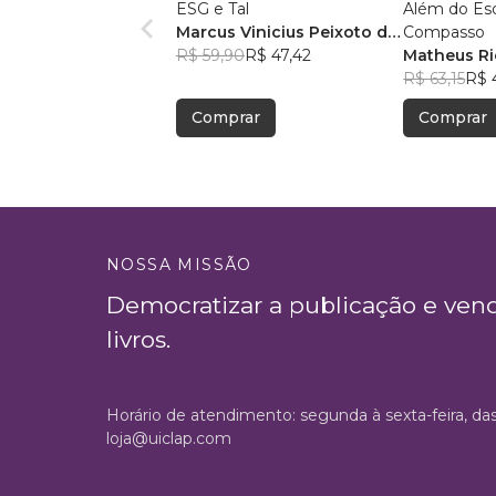
ESG e Tal
Além do Es
Marcus Vinicius Peixoto da
Compasso
Silva
R$ 59,90
R$ 47,42
Matheus Ric
R$ 63,15
R$ 
Comprar
Comprar
NOSSA MISSÃO
Democratizar a publicação e ven
livros.
Horário de atendimento: segunda à sexta-feira, da
loja@uiclap.com