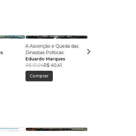
A Ascenção e Queda das
O Papel do Eleitor e a
es
Dinastias Políticas
Manipulação de Massa
Eduardo Marques
Eduardo Marques
R$ 51,04
R$ 40,41
R$ 48,37
R$ 38,30
Comprar
Comprar