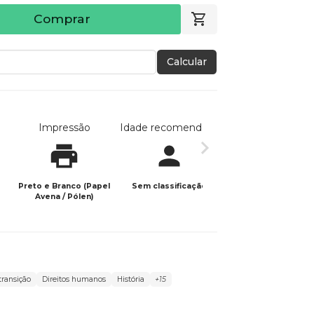
Comprar
Calcular
Impressão
Idade recomendada
Data de publicaç
Preto e Branco (Papel
Sem classificação
29/11/2024
Avena / Pólen)
transição
Direitos humanos
História
+15