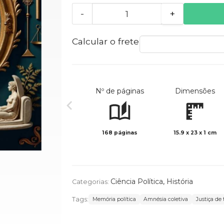
-
+
Calcular o frete
Nº de páginas
Dimensões
168 páginas
15.9 x 23 x 1 cm
Ciência Política
,
História
Categorias:
Tags:
Memória política
Amnésia coletiva
Justiça de 