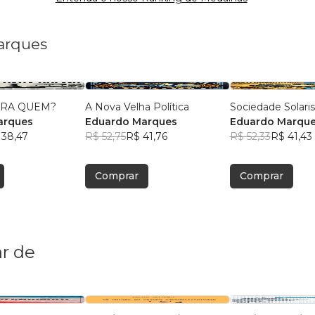
arques
ARA QUEM?
A Nova Velha Política
Sociedade Solaris
arques
Eduardo Marques
Eduardo Marqu
 38,47
R$ 52,75
R$ 41,76
R$ 52,33
R$ 41,43
Comprar
Comprar
r de