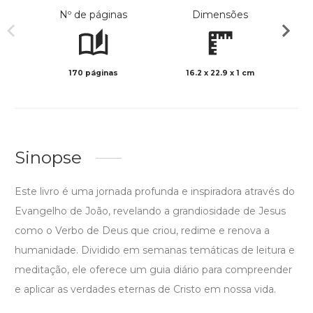
Nº de páginas
Dimensões
170 páginas
16.2 x 22.9 x 1 cm
Preto 
Sinopse
Este livro é uma jornada profunda e inspiradora através do
Evangelho de João, revelando a grandiosidade de Jesus
como o Verbo de Deus que criou, redime e renova a
humanidade. Dividido em semanas temáticas de leitura e
meditação, ele oferece um guia diário para compreender
e aplicar as verdades eternas de Cristo em nossa vida.