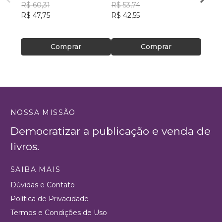
R$ 60,31
Júnior
R$ 53,74
Edso
R$ 47,75
R$ 42,55
R$ 42
R$ 33
Comprar
Comprar
NOSSA MISSÃO
Democratizar a publicação e venda de
livros.
SAIBA MAIS
Dúvidas e Contato
Política de Privacidade
Termos e Condições de Uso