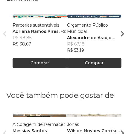
Parcerias sustentáveis
Orçamento Público
A Ped
Adriana Ramos Pires
, +2
Municipal
Alexa
R$ 48,85
Alexandre de Araújo
Lama
R$ 54
R$ 38,67
Lamattina
R$ 67,18
R$ 43
R$ 53,19
Comprar
Comprar
Você também pode gostar de
A Coragem de Permacer
Jonas
Quand
Messias Santos
Wilson Novaes Corrêa
manif