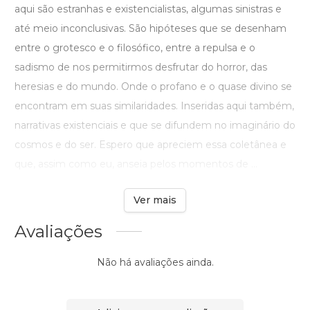
aqui são estranhas e existencialistas, algumas sinistras e
até meio inconclusivas. São hipóteses que se desenham
entre o grotesco e o filosófico, entre a repulsa e o
sadismo de nos permitirmos desfrutar do horror, das
heresias e do mundo. Onde o profano e o quase divino se
encontram em suas similaridades. Inseridas aqui também,
narrativas existenciais e que se difundem no imaginário do
cosmos e do ser. Espero que apreciem essa coletânea e
que, assim como eu, anseia pelos momentos de ...
Ver mais
Avaliações
Não há avaliações ainda.