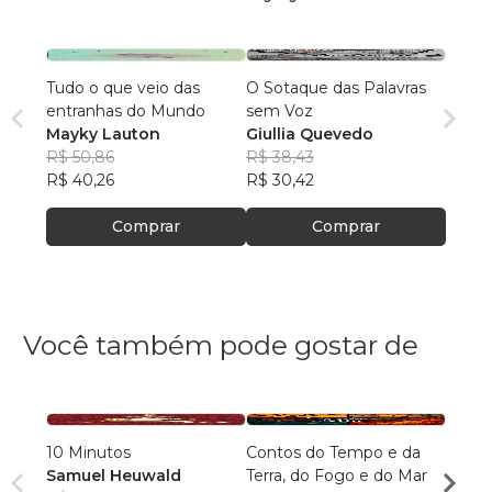
Tudo o que veio das
O Sotaque das Palavras
entranhas do Mundo
sem Voz
Mayky Lauton
Giullia Quevedo
R$ 50,86
R$ 38,43
R$ 40,26
R$ 30,42
Comprar
Comprar
Você também pode gostar de
10 Minutos
Contos do Tempo e da
O Arm
Samuel Heuwald
Terra, do Fogo e do Mar
Minha