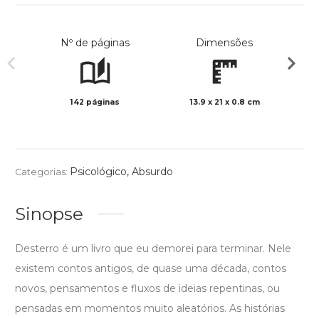
Nº de páginas
Dimensões
142 páginas
13.9 x 21 x 0.8 cm
Preto 
Psicológico
,
Absurdo
Categorias:
Sinopse
Desterro é um livro que eu demorei para terminar. Nele
existem contos antigos, de quase uma década, contos
novos, pensamentos e fluxos de ideias repentinas, ou
pensadas em momentos muito aleatórios. As histórias