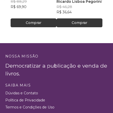
R$ 88,29
Ricardo Lisboa Pegorini
Vitor
R$ 69,90
R$ 46,28
R$ 82
R$ 36,64
R$ 65
Comprar
Comprar
NOSSA MISSÃO
Democratizar a publicação e venda de
livros.
SAIBA MAIS
Dúvidas e Contato
Política de Privacidade
Termos e Condições de Uso