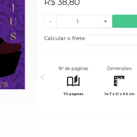
R$ 38,80
-
+
Calcular o frete
Nº de páginas
Dimensões
70 páginas
14.7 x 21 x 0.5 cm