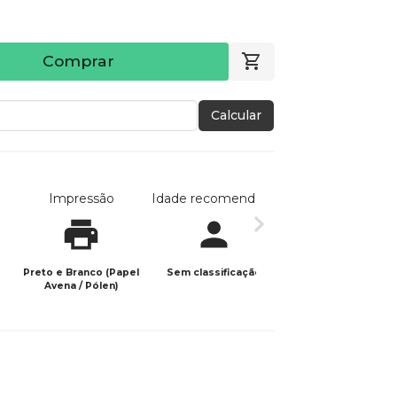
Comprar
Calcular
Impressão
Idade recomendada
Data de publicaç
Preto e Branco (Papel
Sem classificação
28/11/2024
Avena / Pólen)