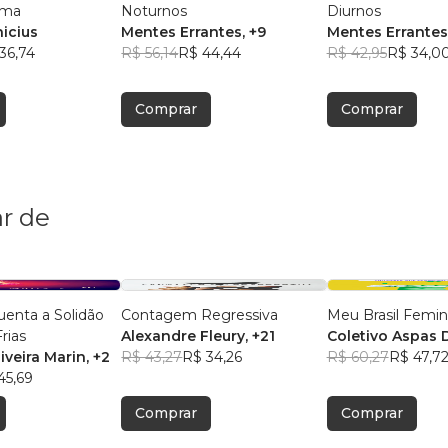
lma
Noturnos
Diurnos
nicius
Mentes Errantes
, +9
Mentes Errantes
36,74
R$ 56,14
R$ 44,44
R$ 42,95
R$ 34,0
Comprar
Comprar
r de
enta a Solidão
Contagem Regressiva
Meu Brasil Femini
rias
Alexandre Fleury
, +21
Coletivo Aspas 
iveira Marin
, +2
R$ 43,27
R$ 34,26
R$ 60,27
R$ 47,7
45,69
Comprar
Comprar