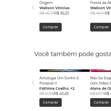
Origem
Fresta da A
Walison Vinicius
Walison Vi
R$ 45,76
R$ 36,23
R$ 46,41
R$ 
Comprar
Comprar
Você também pode gosta
Antologia Um Sonho é
Não Se Esqu
Possível II
com Mãos F
Fáthima Coelho
, +2
Alana de Ol
R$ 51,33
R$ 40,63
R$ 57,71
R$ 
Comprar
Comprar