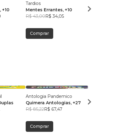
Tardios
Terras Desconhecidas
, +10
Mentes Errantes
, +10
Walison Vinicius
, +10
0
R$ 43,00
R$ 34,05
R$ 49,62
R$ 39,28
Comprar
Comprar
l
Antologia Pandemico
Copacabana
Duplas
Quimera Antologias
, +27
Paula Kotouc
, +17
2
R$ 85,22
R$ 67,47
R$ 45,52
R$ 36,04
Comprar
Comprar