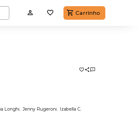
Carrinho
ia Longhi
Jenny Rugeroni
Izabella C.