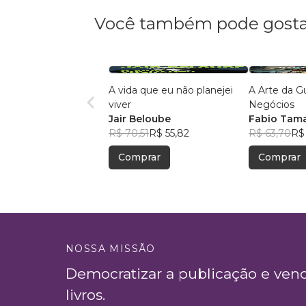
Você também pode gosta
A vida que eu não planejei
A Arte da G
viver
Negócios
Jair Beloube
Fabio Tam
R$ 70,51
R$ 55,82
R$ 63,70
R$
Comprar
Comprar
NOSSA MISSÃO
Democratizar a publicação e ven
livros.