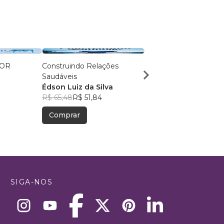
IOR
Construindo Relações
TUDO DOMINADO: 7
Saudáveis
Princípios para o Suce
Édson Luiz da Silva
Raul Fernando Figuei
R$ 65,48
R$ 51,84
R$ 126,18
R$ 99,89
Comprar
Comprar
SIGA-NOS