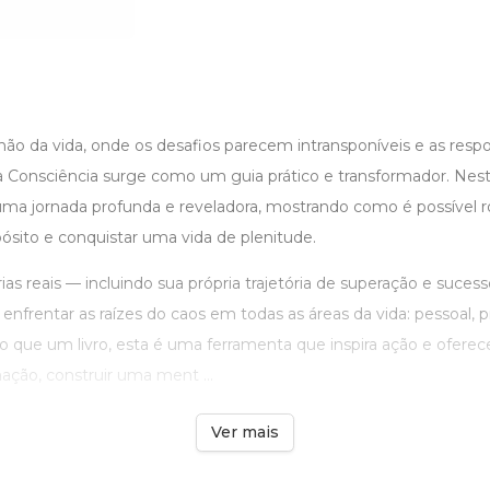
hão da vida, onde os desafios parecem intransponíveis e as res
à Consciência surge como um guia prático e transformador. Neste
ma jornada profunda e reveladora, mostrando como é possível ro
ósito e conquistar uma vida de plenitude.
ias reais — incluindo sua própria trajetória de superação e sucess
enfrentar as raízes do caos em todas as áreas da vida: pessoal, pro
 do que um livro, esta é uma ferramenta que inspira ação e oferec
nação, construir uma ment ...
Ver mais