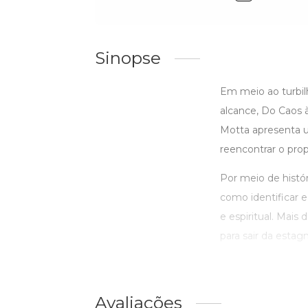
Sinopse
Em meio ao turbil
alcance, Do Caos 
Motta apresenta u
reencontrar o prop
Por meio de histór
como identificar e 
e espiritual. Mais
para sair da estag
Avaliações