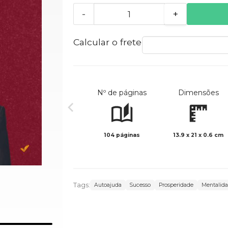
-
+
Calcular o frete
Nº de páginas
Dimensões
104 páginas
13.9 x 21 x 0.6 cm
Tags:
Autoajuda
Sucesso
Prosperidade
Mentalid