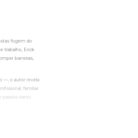
postas fogem do
 trabalho, Erick
mper barreiras,
o —, o autor revela
fissional, familiar
e passos claros