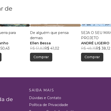
r de
uerra para
De alguém que pensa
SEJA O SEU MA
demais
PROJETO
anho
Ellen Bessa
ANDRÉ LIGEIRO
 50,43
R$ 51,82
R$ 41,02
R$ 48,15
R$ 38,12
Comprar
Comprar
SAIBA MAIS
Dúvidas e Contato
da de
Política de Privacidade