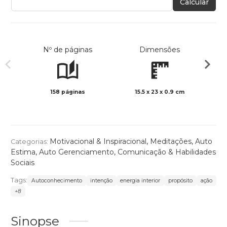
Calcular
Nº de páginas
Dimensões
158 páginas
15.5 x 23 x 0.9 cm
Preto 
Motivacional & Inspiracional
,
Meditações
,
Auto
Categorias:
Estima
,
Auto Gerenciamento
,
Comunicação & Habilidades
Sociais
Tags:
Autoconhecimento
intenção
energia interior
propósito
ação
+8
Sinopse