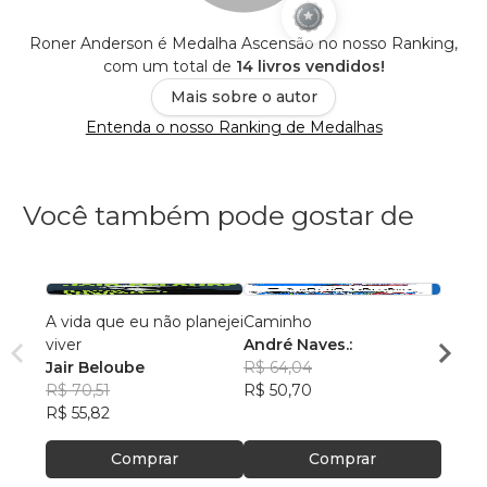
Roner Anderson é Medalha Ascensão no nosso Ranking,
com um total de
14 livros vendidos!
Mais sobre o autor
Entenda o nosso Ranking de Medalhas
Você também pode gostar de
A vida que eu não planejei
Caminho
O man
viver
André Naves.:
Felip
Jair Beloube
R$ 64,04
R$ 69
R$ 70,51
R$ 50,70
R$ 55
R$ 55,82
Comprar
Comprar