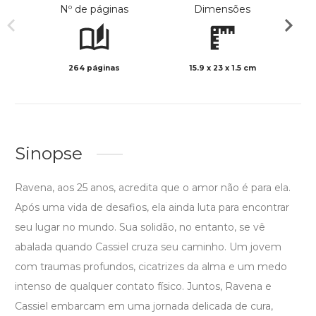
Nº de páginas
Dimensões
264 páginas
15.9 x 23 x 1.5 cm
Preto 
Sinopse
Ravena, aos 25 anos, acredita que o amor não é para ela.
Após uma vida de desafios, ela ainda luta para encontrar
seu lugar no mundo. Sua solidão, no entanto, se vê
abalada quando Cassiel cruza seu caminho. Um jovem
com traumas profundos, cicatrizes da alma e um medo
intenso de qualquer contato físico. Juntos, Ravena e
Cassiel embarcam em uma jornada delicada de cura,