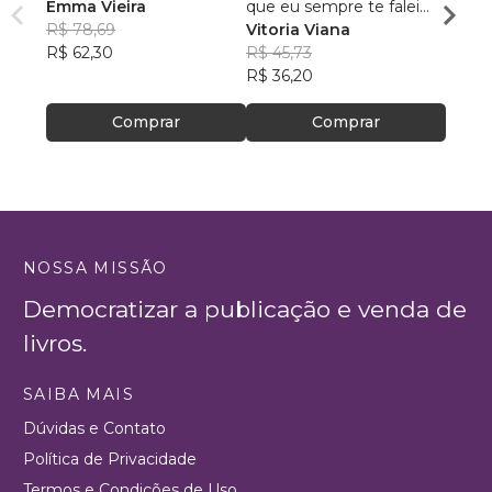
Emma Vieira
que eu sempre te falei
Despe
R$ 78,69
que seria amor
Vitoria Viana
José 
R$ 62,30
R$ 45,73
R$ 10
R$ 36,20
R$ 82
Comprar
Comprar
NOSSA MISSÃO
Democratizar a publicação e venda de
livros.
SAIBA MAIS
Dúvidas e Contato
Política de Privacidade
Termos e Condições de Uso