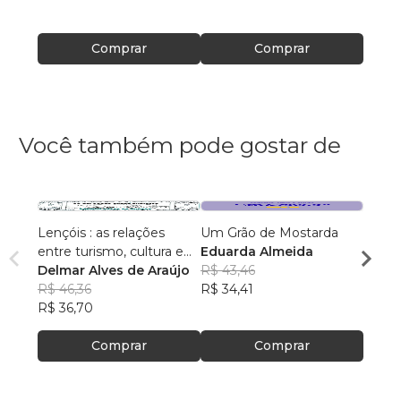
Comprar
Comprar
Você também pode gostar de
Lençóis : as relações
Um Grão de Mostarda
Inteli
entre turismo, cultura e
Eduarda Almeida
Aulas 
ambiente
Delmar Alves de Araújo
R$ 43,46
PhD(c
R$ 46,36
R$ 34,41
R$ 63
R$ 36,70
R$ 50
Comprar
Comprar