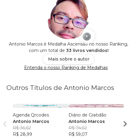
Antonio Marcos é Medalha Ascensão no nosso Ranking,
com um total de
33 livros vendidos!
Mais sobre o autor
Entenda o nosso Ranking de Medalhas
Outros Títulos de Antonio Marcos
Agenda Qrcodes
Diário de Gratidão
LIVR
Antonio Marcos
Antonio Marcos
Profe
R$ 36,62
R$ 74,62
R$ 49
R$ 28,99
R$ 59,07
R$ 39