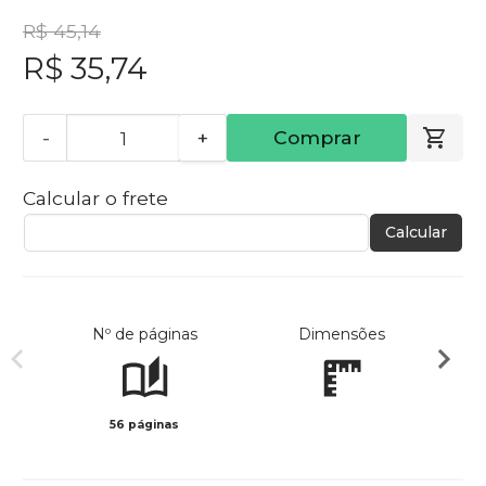
R$ 45,14
R$ 35,74
-
+
Comprar
Calcular o frete
Calcular
Nº de páginas
Dimensões
56 páginas
Preto 