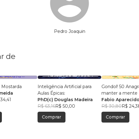
Pedro Joaquin
r de
 Mostarda
Inteligência Artificial para
Gondol! 50 Anag
lmeida
Aulas Épicas:
manter a mente +
34,41
PhD(c) Douglas Madeira
Fabio Aparecido
R$ 63,16
R$ 50,00
R$ 30,80
R$ 24,3
Comprar
Comprar