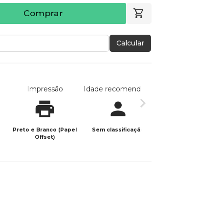
Comprar
Calcular
Impressão
Idade recomendada
Data de publicaç
Preto e Branco (Papel
Sem classificação
27/11/2024
Offset)