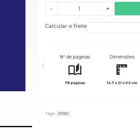
-
+
Calcular o frete
Nº de páginas
Dimensões
78 páginas
14.7 x 21 x 0.5 cm
Tags:
200322