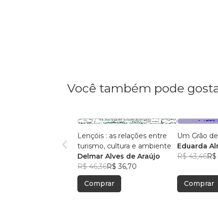
Você também pode gosta
Lençóis : as relações entre
Um Grão de
turismo, cultura e ambiente
Eduarda A
Delmar Alves de Araújo
R$ 43,46
R$ 
R$ 46,36
R$ 36,70
Comprar
Comprar