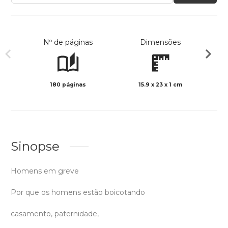
Nº de páginas
Dimensões
180 páginas
15.9 x 23 x 1 cm
Preto 
Sinopse
Homens em greve
Por que os homens estão boicotando
casamento, paternidade,