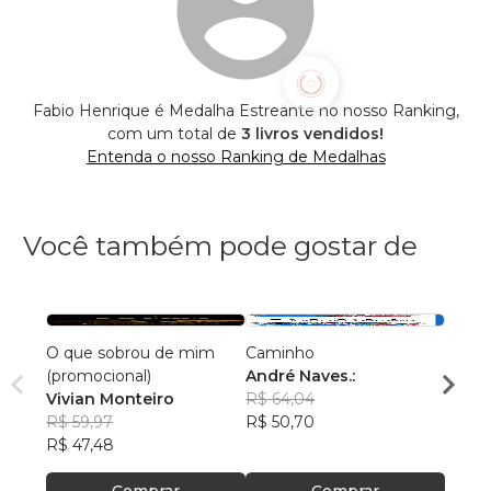
Fabio Henrique é Medalha Estreante no nosso Ranking,
com um total de
3 livros vendidos!
Entenda o nosso Ranking de Medalhas
Você também pode gostar de
O que sobrou de mim
Caminho
A Vid
(promocional)
André Naves.:
Edso
Vivian Monteiro
R$ 64,04
R$ 46
R$ 59,97
R$ 50,70
R$ 36
R$ 47,48