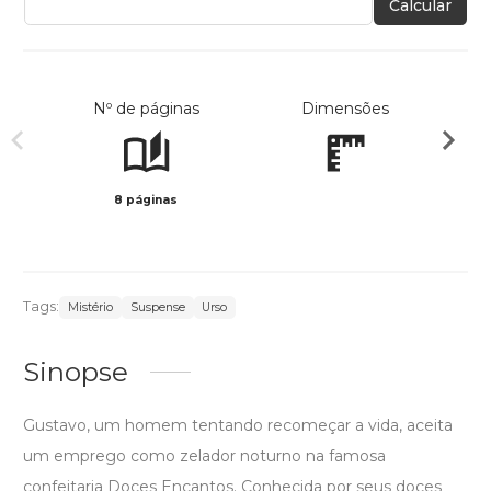
Calcular
Nº de páginas
Dimensões
8 páginas
Preto 
Tags:
Mistério
Suspense
Urso
Sinopse
Gustavo, um homem tentando recomeçar a vida, aceita
um emprego como zelador noturno na famosa
confeitaria Doces Encantos. Conhecida por seus doces