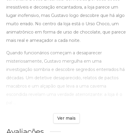
irresistíveis e decoração encantadora, a loja parece um
lugar inofensivo, mas Gustavo logo descobre que há algo
muito errado. No centro da loja está o Urso Choco, um
animatrônico em forma de urso de chocolate, que parece
mais real e ameaçador a cada noite.
Quando funcionários começam a desaparecer
misteriosamente, Gustavo mergulha em uma
investigação sombria e descobre segredos enterrados há
décadas. Um detetive desaparecido, relatos de pactos
macabros e um alçapão que leva a uma caverna
escondida revelam uma verdade aterrorizante: a loja é o
pal ...
Ver mais
Avaliações