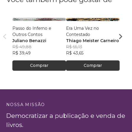
Passo do Inferno e
Era Uma Vez no
MANE
Outros Contos
Contestado
Adria
Juliano Benazzi
Thiago Meister Carneiro
R$ 56
R$ 49,88
R$ 55,13
R$ 45
R$ 39,49
R$ 43,65
Comprar
Comprar
NOSSA MISSÃO
Democratizar a publicação e venda de
livros.