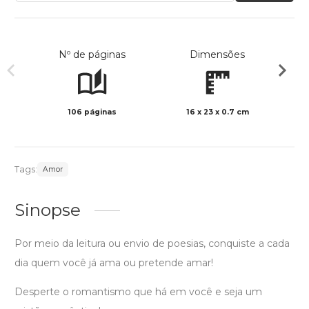
Nº de páginas
Dimensões
106 páginas
16 x 23 x 0.7 cm
Preto 
Tags:
Amor
Sinopse
Por meio da leitura ou envio de poesias, conquiste a cada
dia quem você já ama ou pretende amar!
Desperte o romantismo que há em você e seja um