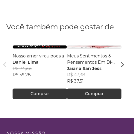
Você também pode gostar de
Nosso amor virou poesia
Meus Sentimentos &
O obs
Daniel Lima
Pensamentos Em Di-
um p
R$ 74,88
Versos
Jaiana San Jess
Abra
R$ 59,28
R$ 47,38
R$ 59
R$ 37,51
R$ 47
Comprar
Comprar
NOSSA MISSÃO