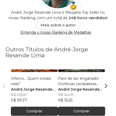
André Jorge Resende Lima é Medalha Top Seller no
nosso Ranking, com um total de
248 livros vendidos!
Mais sobre o autor
Entenda o nosso Ranking de Medalhas
Outros Títulos de André Jorge
Resende Lima
Inferno... Quem estará
Pare de ser enganado!
Gênesi
nele?
Profecias verdadeiras
conhe
André Jorge Resende
revelam detalhes!
André Jorge Resende
Andr
Lima
R$ 125,51
Lima
R$ 44,91
Lima
R$ 64
R$ 99,37
R$ 35,55
R$ 51,
Comprar
Comprar