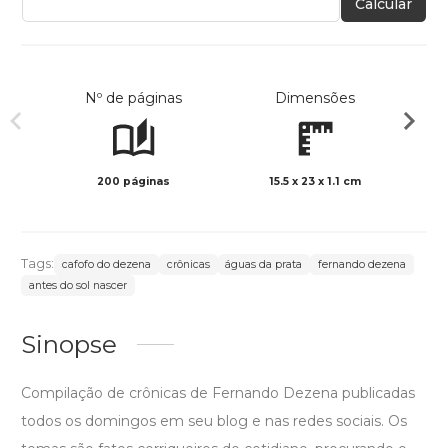
Calcular
Nº de páginas
Dimensões
200 páginas
15.5 x 23 x 1.1 cm
Col
Tags:
cafofo do dezena
crônicas
águas da prata
fernando dezena
antes do sol nascer
Sinopse
Compilação de crônicas de Fernando Dezena publicadas
todos os domingos em seu blog e nas redes sociais. Os