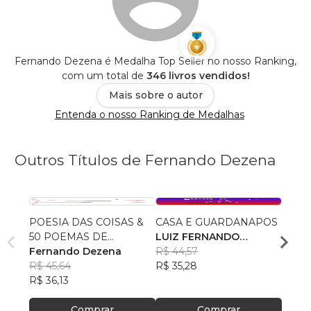
Fernando Dezena é Medalha Top Seller no nosso Ranking,
com um total de
346 livros vendidos!
Mais sobre o autor
Entenda o nosso Ranking de Medalhas
Outros Títulos de Fernando Dezena
POESIA DAS COISAS &
CASA E GUARDANAPOS
CATA
50 POEMAS DE
LUIZ FERNANDO
luiz 
REPETIÇÃO
Fernando Dezena
DEZENA DA SILVA
R$ 44,57
silva
R$ 45
R$ 45,64
R$ 35,28
R$ 35
R$ 36,13
Comprar
Comprar