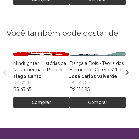
Você também pode gostar de
Mindfighter: Histórias da
Dança a Dois - Teoria dos
O pode
Neurociência e Psicologia
Elementos Coreográficos
Gabri
do Esporte para Lutas
Tiago Canto
da Dança de Salão e
José Carlos Valverde
R$ 53
R$ 59,93
Social no Brasil
R$ 145,07
R$ 42
R$ 47,45
R$ 114,85
Comprar
Comprar