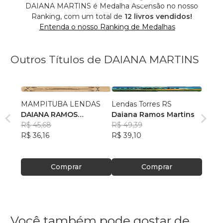
DAIANA MARTINS é Medalha Ascensão no nosso
Ranking, com um total de
12 livros vendidos!
Entenda o nosso Ranking de Medalhas
Outros Títulos de DAIANA MARTINS
MAMPITUBA LENDAS
Lendas Torres RS
DAIANA RAMOS
Daiana Ramos Martins
MARTINS
R$ 45,68
R$ 49,39
R$ 36,16
R$ 39,10
Comprar
Comprar
Você também pode gostar de