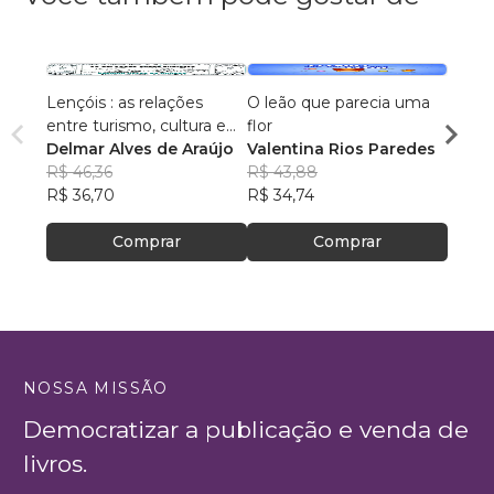
Lençóis : as relações
O leão que parecia uma
Os Úl
entre turismo, cultura e
flor
Emma 
ambiente
Delmar Alves de Araújo
Valentina Rios Paredes
R$ 78
R$ 46,36
R$ 43,88
R$ 62
R$ 36,70
R$ 34,74
Comprar
Comprar
NOSSA MISSÃO
Democratizar a publicação e venda de
livros.