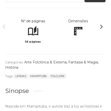
Nº de páginas
Dimensões
56 páginas
Preto 
Arte Folclórica & Externa
,
Fantasia & Magia
,
Categorias:
História
Tags:
LENDAS
MAMPITUBA
FOLCLORE
Sinopse
Nascida em Mampituba, o autora traz à luz as histórias e